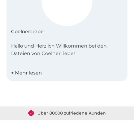
CoelnerLiebe
Hallo und Herzlich Willkommen bei den
Dateien von CoelnerLiebe!
Hier findest Du coole Plottdesigns für die
ganze Familie. Wir wünschen Dir viel Freude
beim Kreativsein!
Über 1.8 Millionen Meter Stoff versandfertig
Liebe Grüße Sandra & Daniel Brandau
Über 80000 zufriedene Kunden
36 Jahre Erfahrung