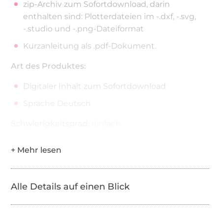
zip-Archiv zum Sofortdownload, darin
enthalten sind: Plotterdateien im -.dxf, -.svg,
-.studio und -.png-Dateiformat
Kurzanleitung als .pdf-Dokument.
Art des Produktes:
Digitaler Inhalt zum Sofortdownload
Sprache Deutsch
Schwierigkeitsgrad:
einfach
Benötigtes Material:
einen handelsüblichen Schneideplotter inkl.
Software
Alle Details auf einen Blick
Flex-, Flock- oder Vinylfolie usw.
Nutzungsrecht: