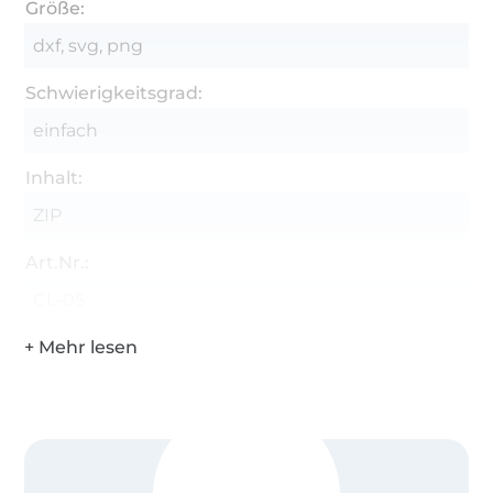
Größe:
Die Grafiken sind zur private Nutzung
dxf, svg, png
erworben. Die Abbildung in den Social Media
ist erlaubt, sofern CoelnerLiebe als Urheber
Schwierigkeitsgrad:
genannt wird.
einfach
Die gewerbliche Nutzung (z.B. der Verkauf
Inhalt:
beschrifteter Textilien, Spenden für den KiTa-
Basar oder Sponso- ring bei Gewinnspielen)
ZIP
und der Verkauf von einzelnen Bügelbildern,
Aufklebern, Labeln oder genähten Einzel-
Art.Nr.:
stücken ist nicht gestattet. Die Gewerbelizenz
CL-05
ist separat erhältlich!
Die Weitergabe der Grafiken, Dateien oder
Anleitungen an Dritte ist untersagt.
Alle Rechte liegen bei Daniel Brandau I
CoelnerLiebe und werden nicht an den Käufer
übertragen.