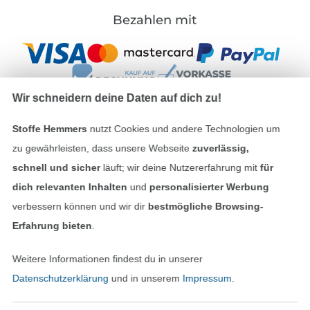
Bezahlen mit
Wir schneidern deine Daten auf dich zu!
Stoffe Hemmers
nutzt Cookies und andere Technologien um
Unsere Versandpartner
zu gewährleisten, dass unsere Webseite
zuverlässig,
schnell und sicher
läuft; wir deine Nutzererfahrung mit
für
dich relevanten Inhalten
und
personalisierter Werbung
verbessern können und wir dir
bestmögliche Browsing-
Erfahrung bieten
.
In den deutschen Shop wechseln (aktuell gewählt
Weitere Informationen findest du in unserer
Impressum
Datenschutzerklärung
und in unserem
Impressum
.
AGB