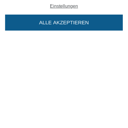
Einstellungen
Datenschutz
ALLE AKZEPTIEREN
Widerrufsrecht
In deinen Warenkorb
Kontakt
Bestellung widerrufen
Finde mehr Inspiration