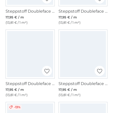
Steppstoff Doubleface Enjoy Ocean Breeze, marine
Steppstoff Doubleface Enjoy Bright Horizon Elephants, pink
17,95 € / m
17,95 € / m
(13,81 € / 1 m²)
(13,81 € / 1 m²)
Steppstoff Doubleface Enjoy Sorbet Beach Flowers & Stripes, gelb
Steppstoff Doubleface Enjoy Copper Coast Flowers Stripes, weiß
17,95 € / m
17,95 € / m
(13,81 € / 1 m²)
(13,81 € / 1 m²)
-13%