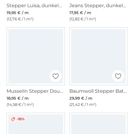
Stepper Luisa, dunkelblau
Jeans Stepper, dunkelblau
19,95 € / m
17,95 € / m
(13,76 € / 1 m²)
(12,82 € / 1 m²)
Musselin Stepper Doubleface Wildside Flowers, pink
Baumwoll Stepper Batik Denim Fibre Mood, blau
18,95 € / m
29,99 € / m
(14,58 € / 1 m²)
(21,42 € / 1 m²)
-18%