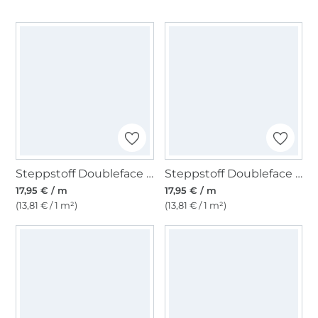
Steppstoff Doubleface Enjoy Bright Horizon Leo Love, pink
Steppstoff Doubleface Enjoy Copper Coast Circles Flowers, dunkelblau
17,95 € / m
17,95 € / m
(13,81 € / 1 m²)
(13,81 € / 1 m²)