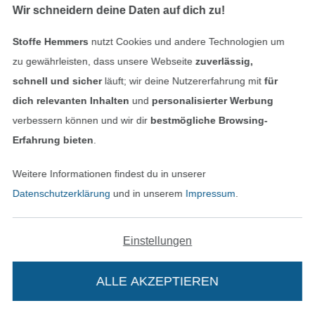
Wir schneidern deine Daten auf dich zu!
Beim Nähen von Steppstoff sorgt die
Stoffe Hemmers
nutzt Cookies und andere Technologien um
gleichmäßige Nahtstruktur für das typische
zu gewährleisten, dass unsere Webseite
zuverlässig,
Rauten- oder Wellenmuster – ideal für Jacken,
schnell und sicher
läuft; wir deine Nutzererfahrung mit
für
Decken und Taschen.
dich relevanten Inhalten
und
personalisierter Werbung
verbessern können und wir dir
bestmögliche Browsing-
Erfahrung bieten
.
Weitere Informationen findest du in unserer
Datenschutzerklärung
und in unserem
Impressum
.
Nice to know
Einstellungen
Wusstest du, dass Steppstoffe immer aus
mehreren Lagen bestehen, die durch Nähte
ALLE AKZEPTIEREN
miteinander verbunden sind?