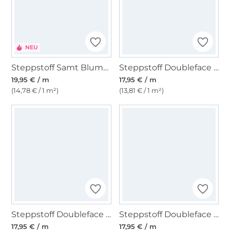
NEU
Steppstoff Samt Blumen, beere
Steppstoff Doubleface Enjoy Oriental Garden, greige
19,95 € / m
17,95 € / m
(14,78 € / 1 m²)
(13,81 € / 1 m²)
Steppstoff Doubleface Enjoy Autumn Twig, greige
Steppstoff Doubleface Enjoy Copper Coast Vintage Flowers, cognac
17,95 € / m
17,95 € / m