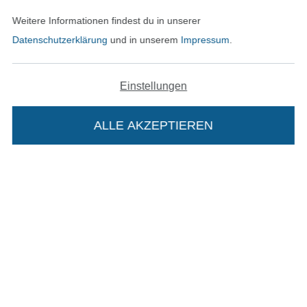
Weitere Informationen findest du in unserer
Kontakt
Datenschutzerklärung
und in unserem
Impressum
.
Bestellung widerrufen
Einstellungen
Finde mehr Inspiration
ALLE AKZEPTIEREN
Die Stoffe Hemmers Portoflat:
Beschreibung:
Beim Kauf der Portoflat bekommst du sechs
In den niederländischen Sh
In den französisch
Nederlands
Français