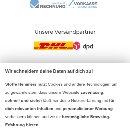
Unsere Versandpartner
In den deutschen Shop wechseln (aktuell gewählt
Wir schneidern deine Daten auf dich zu!
Impressum
Stoffe Hemmers
nutzt Cookies und andere Technologien um
zu gewährleisten, dass unsere Webseite
zuverlässig,
AGB
schnell und sicher
läuft; wir deine Nutzererfahrung mit
für
dich relevanten Inhalten
und
personalisierter Werbung
Datenschutz
verbessern können und wir dir
bestmögliche Browsing-
Erfahrung bieten
.
Widerrufsrecht