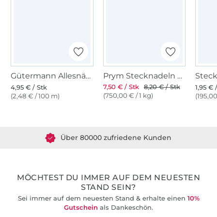
Gütermann Allesnäher (264) olivgrün
Prym Stecknadeln mit Griff
7,50 € / Stk
8,20 € / Stk
4,95 € / Stk
1,95 € 
(750,00 € / 1 kg)
(2,48 € / 100 m)
(195,00
Über 1.8 Millionen Meter Stoff versandfertig
Über 80000 zufriedene Kunden
36 Jahre Erfahrung
MÖCHTEST DU IMMER AUF DEM NEUESTEN
STAND SEIN?
Sei immer auf dem neuesten Stand & erhalte einen
10%
Gutschein
als Dankeschön.