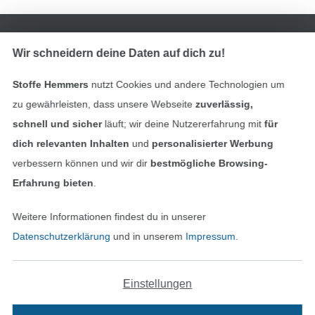
In den deutschen Shop wechseln (aktuell gewählt
Wir schneidern deine Daten auf dich zu!
Impressum
Stoffe Hemmers
nutzt Cookies und andere Technologien um
AGB
zu gewährleisten, dass unsere Webseite
zuverlässig,
Datenschutz
schnell und sicher
läuft; wir deine Nutzererfahrung mit
für
dich relevanten Inhalten
und
personalisierter Werbung
Widerrufsrecht
verbessern können und wir dir
bestmögliche Browsing-
Erfahrung bieten
.
Kontakt
Weitere Informationen findest du in unserer
Bestellung widerrufen
Datenschutzerklärung
und in unserem
Impressum
.
Einstellungen
Finde mehr Inspiration