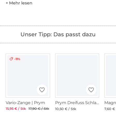
Unser Tipp: Das passt dazu
-11%
Vario-Zange | Prym
Prym Dreifuss Schlagwerkzeug für Nähfrei-Ösen und Knöpfen
Magn
15,95 € / Stk
17,90 € / Stk
10,50 € / Stk
7,60 € 
Über 1.8 Millionen Meter Stoff versandfertig