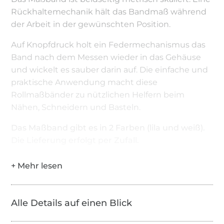
Rückhaltemechanik hält das Bandmaß während
der Arbeit in der gewünschten Position.
Auf Knopfdruck holt ein Federmechanismus das
Band nach dem Messen wieder in das Gehäuse
und wickelt es sauber darin auf. Die einfache und
praktische Anwendung macht diese
Rollmaßbänder zu nützlichen Helfern beim
Nähen, Schneidern und Basteln.
Das Maßband gibt es in 2 Farben (lila und weiß).
Die Lieferung erfolgt per Zufall.
Alle Details auf einen Blick