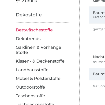
Zurück
Sommer
Zu den Produkten springen
Baumw
Dekostoffe
Cretonn
ganzjä
Bettwäschestoffe
Dekotrends
Gardinen & Vorhänge
Stoffe
Nachte
Kissen- & Deckenstoffe
müssen
Landhausstoffe
Baumw
Möbel & Polsterstoffe
für So
Outdoorstoffe
Taschenstoffe
Tischdeckenstoffe