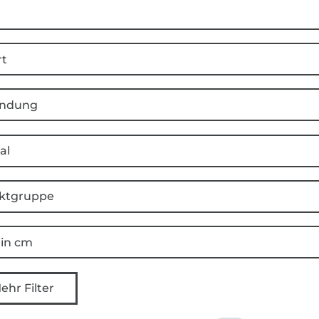
rt
ndung
al
ktgruppe
 in cm
ehr Filter