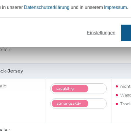
ter
Büge
u in unserer
Datenschutzerklärung
und in unserem
Impressum
.
saugfähig
Wasc
atmungsaktiv
Troc
Einstellungen
ile
ock-Jersey
hrig
nich
saugfähig
Wasc
atmungsaktiv
Troc
ile