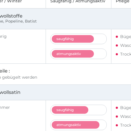
 / Winter
Saugfähig / Atmungsaktiv
Pflege
ollstoffe
e, Popeline, Batist
hrig
Büge
saugfähig
Wasc
atmungsaktiv
Troc
ile
 gebügelt werden
ollsatin
mmer
Büge
saugfähig
Wasc
atmungsaktiv
Troc