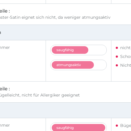
ile
ster-Satin eignet sich nicht, da weniger atmungsaktiv
n
mmer
nich
saugfähig
Scho
atmungsaktiv
Nich
ile
ügelleicht, nicht für Allergiker geeignet
mmer
Büge
saugfähig