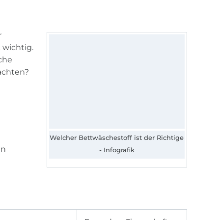
r
 wichtig.
che
 achten?
en