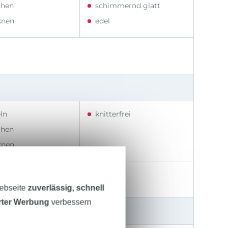
hen
schimmernd glatt
knen
edel
ln
knitterfrei
hen
knen
rgiker geeignet
Webseite
zuverlässig, schnell
erter Werbung
verbessern