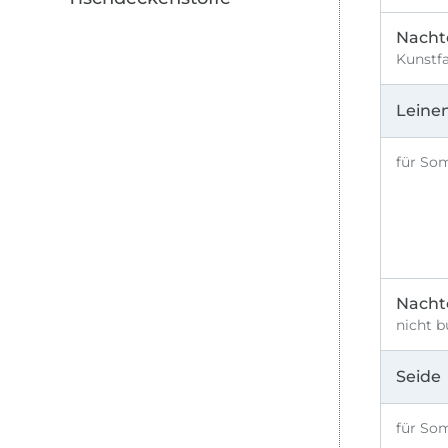
Nachte
Kunstfa
Leine
für So
Nachte
nicht b
Seide
für So