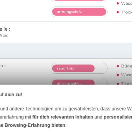
Wasc
atmungsaktiv
Troc
ile
reis
l
ter
Büge
saugfähig
Wasc
atmungsaktiv
Troc
f dich zu!
ile
 bei hohen Waschtemperaturen, somit nur eingeschränkt für Alle
 und andere Technologien um zu gewährleisten, dass unsere 
zererfahrung mit
für dich relevanten Inhalten
und
personalisi
e
e Browsing-Erfahrung bieten
.