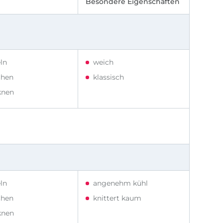
Besondere Eigenschaften
ln
weich
hen
klassisch
knen
ln
angenehm kühl
hen
knittert kaum
knen