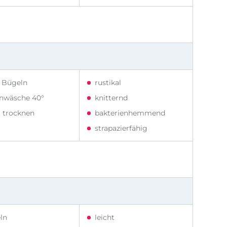
t Bügeln
rustikal
nwäsche 40°
knitternd
t trocknen
bakterienhemmend
strapazierfähig
ln
leicht