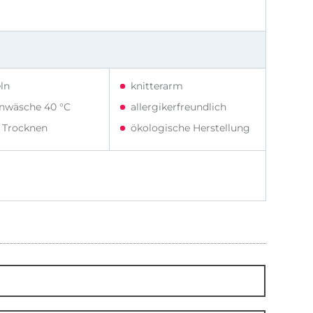
ln
knitterarm
nwäsche 40 °C
allergikerfreundlich
t Trocknen
ökologische Herstellung