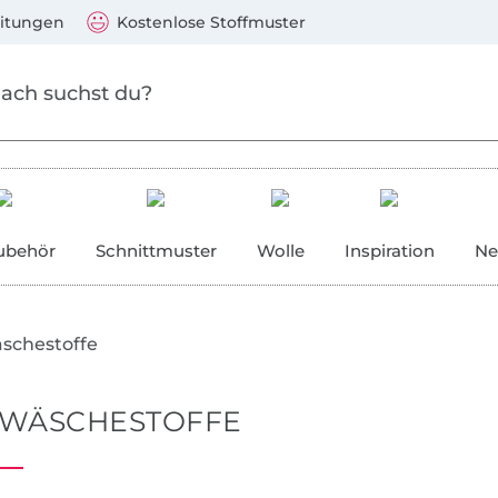
 springen
Zu den Produkten springen
)
Visa, Mastercard, PayPal, Giropay, Kauf auf Rechnung, V
eitungen
Kostenlose Stoffmuster
ubehör
Schnittmuster
Wolle
Inspiration
Ne
schestoffe
TWÄSCHESTOFFE