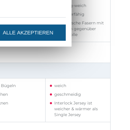
ln
flauschig-weich
hen
strapazierfähig
knen
Synthetische Fasern mit
Vorteilen gegenüber
ALLE AKZEPTIEREN
Baumwolle
t Bügeln
weich
hen
geschmeidig
knen
Interlock Jersey ist
weicher & wärmer als
Single Jersey