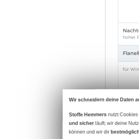
Nachte
hoher P
Flanel
für Win
Wir schneidern deine Daten au
Nachte
fusselt
Stoffe Hemmers
nutzt Cookies
und sicher
läuft; wir deine Nut
Frotte
können und wir dir
bestmöglich