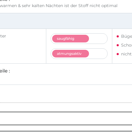
 warmen & sehr kalten Nächten ist der Stoff nicht optimal
ter
Büge
saugfähig
Scho
atmungsaktiv
nich
ile