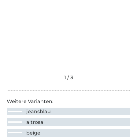
Weitere Varianten:
jeansblau
altrosa
beige