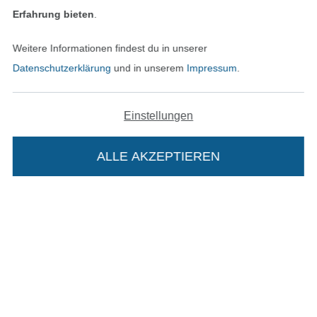
Erfahrung bieten
.
In den deutschen Shop wechseln (aktuell gewählt
Weitere Informationen findest du in unserer
Datenschutzerklärung
und in unserem
Impressum
.
Impressum
AGB
Einstellungen
Datenschutz
ALLE AKZEPTIEREN
Widerrufsrecht
Kontakt
Bestellung widerrufen
Die Stoffe Hemmers Portoflat:
Beschreibung: