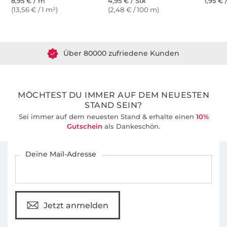
8,95 € / m
4,95 € / Stk
1,95 €
(13,56 € / 1 m²)
(2,48 € / 100 m)
Über 1.8 Millionen Meter Stoff versandfertig
Über 80000 zufriedene Kunden
36 Jahre Erfahrung
MÖCHTEST DU IMMER AUF DEM NEUESTEN
STAND SEIN?
Sei immer auf dem neuesten Stand & erhalte einen
10%
Gutschein
als Dankeschön.
Für den Stoffe Hemmers Newsletter anmelden
Deine Mail-Adresse
Jetzt anmelden