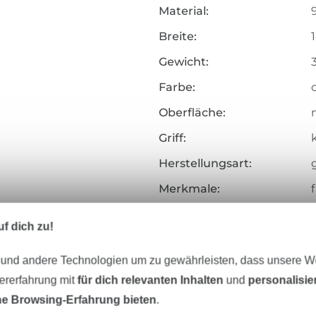
Material:
Breite:
Gewicht:
Farbe:
Oberfläche:
Griff:
Herstellungsart:
Merkmale:
Zertifizierung:
f dich zu!
Testinstitut:
 und andere Technologien um zu gewährleisten, dass unsere 
Zertifikatsnummer:
zererfahrung mit
für dich relevanten Inhalten
und
personalisi
Art.Nr.:
e Browsing-Erfahrung bieten
.