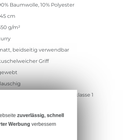
90% Baumwolle, 10% Polyester
145 cm
350 g/m²
curry
matt, beidseitig verwendbar
kuschelweicher Griff
gewebt
flauschig
Öko-Tex-Standard 100 Produktklasse 1
Centexbel
Webseite
zuverlässig, schnell
1802023
erter Werbung
verbessern
RS0006-037