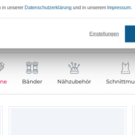
Hersteller-Kontaktdaten
u in unserer
Datenschutzerklärung
und in unserem
Impressum
.
Einstellungen
Unser Tipp: Das passt dazu
rne
Bänder
Nähzubehör
Schnittmu