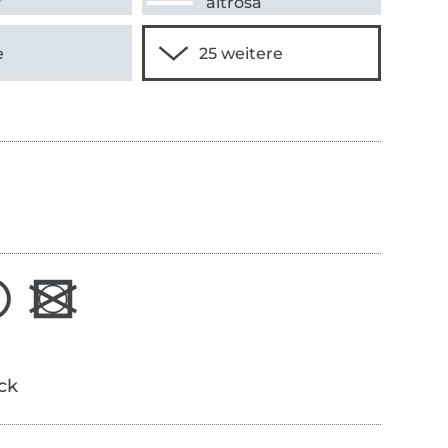
y
altrosa
e
ick