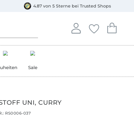
orkasse
4.87 von 5 Sterne bei Trusted Shops
In deinem Konto anmelden o
Du hast keine Artike
Du hast kein
Anmelden
Deine Favorite
Dein W
uheiten
Sale
STOFF UNI, CURRY
.:
RS0006-037