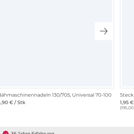
ähmaschinennadeln 130/705, Universal 70-100
Steck
,90 € / Stk
1,95 €
(195,00 
36 Jahre Erfahrung