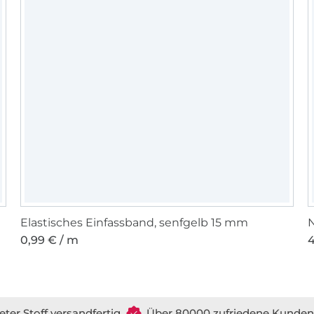
Elastisches Einfassband, senfgelb 15 mm
N
0,99 € / m
4
eter Stoff versandfertig
Über 80000 zufriedene Kunden