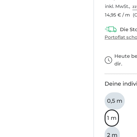
inkl. MwSt.,
zz
14,95 € / m
(G
Heute bes
dir.
Deine indiv
0,5 m
1 m
2 m