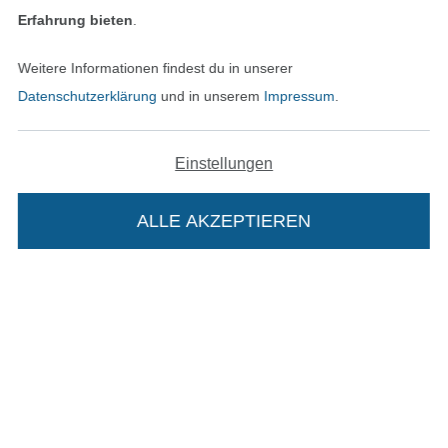
Erfahrung bieten
.
In den deutschen Shop wechseln (aktuell gewählt
Weitere Informationen findest du in unserer
Datenschutzerklärung
und in unserem
Impressum
.
Impressum
AGB
Einstellungen
Datenschutz
ALLE AKZEPTIEREN
Widerrufsrecht
Kontakt
Bestellung widerrufen
Die Stoffe Hemmers Portoflat:
Beschreibung: