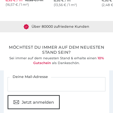
8,95 € / m
10,95 € / m
8,95 € / m
4,95 € 
(16,57 € / 1 m²)
(13,56 € / 1 m²)
(2,48 €
Über 1.8 Millionen Meter Stoff versandfertig
Über 80000 zufriedene Kunden
36 Jahre Erfahrung
MÖCHTEST DU IMMER AUF DEM NEUESTEN
STAND SEIN?
Sei immer auf dem neuesten Stand & erhalte einen
10%
Gutschein
als Dankeschön.
Für den Stoffe Hemmers Newsletter anmelden
Deine Mail-Adresse
Jetzt anmelden