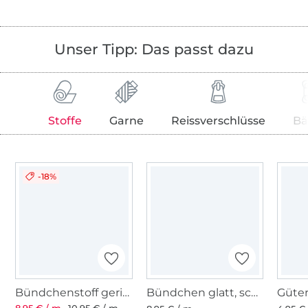
Unser Tipp: Das passt dazu
Stoffe
Garne
Reissverschlüsse
Bä
-18%
Bündchenstoff gerippt schwarz
Bündchen glatt, schwarz