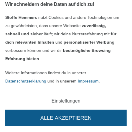
Wir schneidern deine Daten auf dich zu!
Stoffe Hemmers
nutzt Cookies und andere Technologien um
zu gewährleisten, dass unsere Webseite
zuverlässig,
schnell und sicher
läuft; wir deine Nutzererfahrung mit
für
dich relevanten Inhalten
und
personalisierter Werbung
verbessern können und wir dir
bestmögliche Browsing-
Erfahrung bieten
.
Cupro-Look Satin, beige
Taslan uni, marine
9,95 € / m
9,95 € / m
Weitere Informationen findest du in unserer
(7,37 € / 1 m²)
(6,86 € / 1 m²)
Datenschutzerklärung
und in unserem
Impressum
.
-25%
Einstellungen
ALLE AKZEPTIEREN