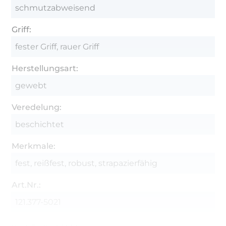
schmutzabweisend
Griff:
fester Griff, rauer Griff
Herstellungsart:
gewebt
Veredelung:
beschichtet
Merkmale:
fest, reißfest, robust, strapazierfähig
Art.Nr.:
121.377-5021