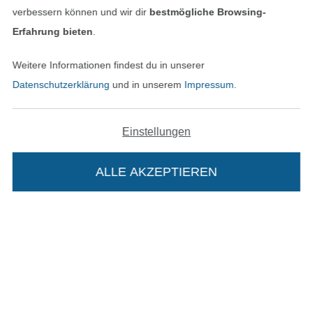
Unsere Versandpartner
verbessern können und wir dir
bestmögliche Browsing-
Erfahrung bieten
.
Weitere Informationen findest du in unserer
Datenschutzerklärung
und in unserem
Impressum
.
In den deutschen Shop wechseln (aktuell gewählt
Einstellungen
Impressum
AGB
ALLE AKZEPTIEREN
Datenschutz
Widerrufsrecht
Kontakt
Die Stoffe Hemmers Portoflat:
Bestellung widerrufen
Beschreibung: