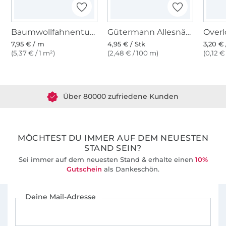
Baumwollfahnentuch, weinrot
Gütermann Allesnäher (517) pflaume
7,95 € / m
4,95 € / Stk
3,20 € 
(5,37 € / 1 m²)
(2,48 € / 100 m)
(0,12 €
Über 1.8 Millionen Meter Stoff versandfertig
Über 80000 zufriedene Kunden
36 Jahre Erfahrung
MÖCHTEST DU IMMER AUF DEM NEUESTEN
STAND SEIN?
Sei immer auf dem neuesten Stand & erhalte einen
10%
Gutschein
als Dankeschön.
Für den Stoffe Hemmers Newsletter anmelden
Deine Mail-Adresse