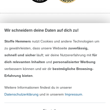
Bezahlen mit
Wir schneidern deine Daten auf dich zu!
Stoffe Hemmers
nutzt Cookies und andere Technologien um
zu gewährleisten, dass unsere Webseite
zuverlässig,
schnell und sicher
läuft; wir deine Nutzererfahrung mit
für
dich relevanten Inhalten
und
personalisierter Werbung
Unsere Versandpartner
verbessern können und wir dir
bestmögliche Browsing-
Erfahrung bieten
.
Weitere Informationen findest du in unserer
Datenschutzerklärung
und in unserem
Impressum
.
In den deutschen Shop wechseln (aktuell gewählt