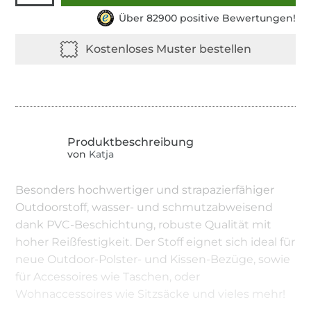
Über 82900 positive Bewertungen!
von
Katja
Besonders hochwertiger und strapazierfähiger
Outdoorstoff, wasser- und schmutzabweisend
dank PVC-Beschichtung, robuste Qualität mit
hoher Reißfestigkeit. Der Stoff eignet sich ideal für
neue Outdoor-Polster- und Kissen-Bezüge, sowie
für Accessoires wie Taschen, oder
Wohnaccessoires wie Sitzsäcke und vieles mehr!