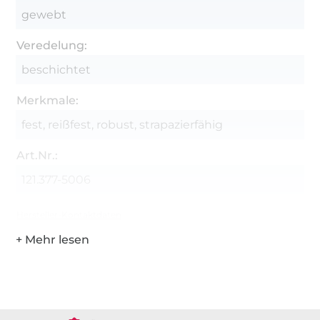
gewebt
Veredelung:
beschichtet
Merkmale:
fest, reißfest, robust, strapazierfähig
Art.Nr.:
121.377-5006
Hersteller-Kontaktdaten
Über 1.8 Millionen Meter Stoff versandfertig
Über 80000 zufriedene Kunden