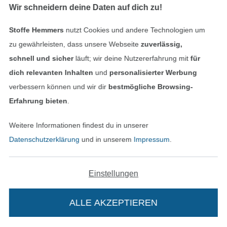
Wir schneidern deine Daten auf dich zu!
Baumwolljersey uni, royalblau
Baumwolljersey uni, rot
12,95 € / m
12,95 € / m
Stoffe Hemmers
nutzt Cookies und andere Technologien um
(8,75 € / 1 m²)
(8,75 € / 1 m²)
zu gewährleisten, dass unsere Webseite
zuverlässig,
schnell und sicher
läuft; wir deine Nutzererfahrung mit
für
dich relevanten Inhalten
und
personalisierter Werbung
verbessern können und wir dir
bestmögliche Browsing-
Erfahrung bieten
.
Weitere Informationen findest du in unserer
Datenschutzerklärung
und in unserem
Impressum
.
BIO
Frottee Jersey Albstoffe Hamburger Liebe Ringel, dunkelpetrol
Baumwolljersey Fräulein von Julie Kühe, wollweiß
Einstellungen
22,95 € / m
18,95 € / m
(13,91 € / 1 m²)
(12,63 € / 1 m²)
ALLE AKZEPTIEREN