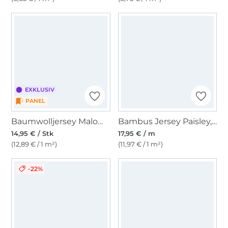
EXKLUSIV
PANEL
Baumwolljersey Malomi Panel Fröhliche Schmetterlinge, dunkelblau 145 x 80cm
Bambus Jersey Paisley, royalblau
14,95 € / Stk
17,95 € / m
(12,89 € / 1 m²)
(11,97 € / 1 m²)
-22%