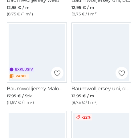
Baumwolljersey weiß
Baumwolljersey uni, blassgrün
12,95 € / m
12,95 € / m
(8,75 € / 1 m²)
(8,75 € / 1 m²)
EXKLUSIV
PANEL
Baumwolljersey Malomi Panel Blumenbordüre, dunkelblau 150 x 98 cm
Baumwolljersey uni, dunkelflieder
17,95 € / Stk
12,95 € / m
(11,97 € / 1 m²)
(8,75 € / 1 m²)
-22%