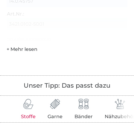
14.0.45757
Art.Nr.:
3421.0102-5001
Hersteller-Kontaktdaten
Unser Tipp: Das passt dazu
Stoffe
Garne
Bänder
Nähzubehö