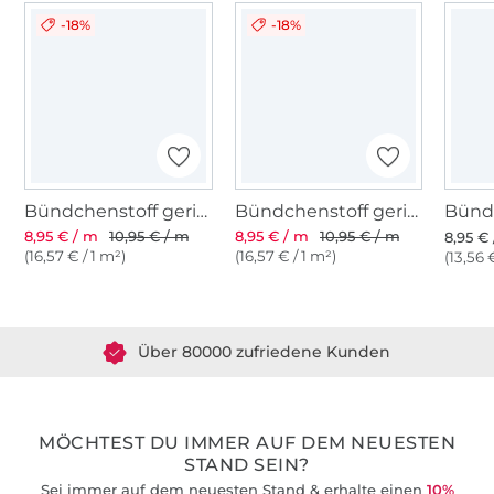
-18%
-18%
Bündchenstoff gerippt weiss
Bündchenstoff gerippt schwarz
8,95 € / m
10,95 € / m
8,95 € / m
10,95 € / m
8,95 €
(16,57 € / 1 m²)
(16,57 € / 1 m²)
(13,56 
Über 1.8 Millionen Meter Stoff versandfertig
Über 80000 zufriedene Kunden
36 Jahre Erfahrung
MÖCHTEST DU IMMER AUF DEM NEUESTEN
STAND SEIN?
Sei immer auf dem neuesten Stand & erhalte einen
10%