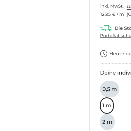
inkl. MwSt.,
zz
12,95 € / m
(G
Heute bes
Deine indiv
0,5 m
1 m
2 m