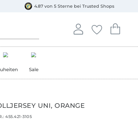
orkasse
4.87 von 5 Sterne bei Trusted Shops
In deinem Konto anmelden o
Du hast keine Artike
Du hast kein
Anmelden
Deine Favorite
Dein W
uheiten
Sale
LJERSEY UNI, ORANGE
.:
455.421-3105