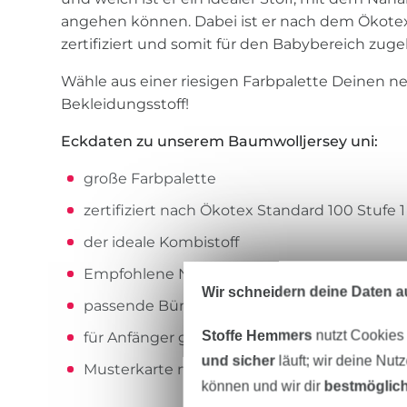
angehen können. Dabei ist er nach dem Ökotex 
zertifiziert und somit für den Babybereich zuge
Wähle aus einer riesigen Farbpalette Deinen ne
Bekleidungsstoff!
Eckdaten zu unserem Baumwolljersey uni:
große Farbpalette
zertifiziert nach Ökotex Standard 100 Stufe 1
der ideale Kombistoff
Empfohlene Nadel: Nähmaschinen Jersey-N
Wir schneidern deine Daten au
passende Bündchenstoffe im Shop erhältlic
Stoffe Hemmers
nutzt Cookies
für Anfänger geeignet
und sicher
läuft; wir deine Nut
Musterkarte mit allen Farben verfügbar
können und wir dir
bestmöglich