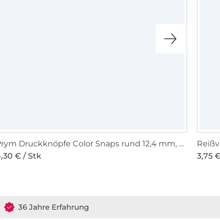
Prym Druckknöpfe Color Snaps rund 12,4 mm, orange
Reißv
,30 € / Stk
3,75 €
36 Jahre Erfahrung