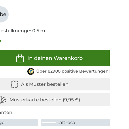
abe
estellmenge: 0,5 m
r
In deinen Warenkorb
Über 82900 positive Bewertungen!
anten:
ge
altrosa