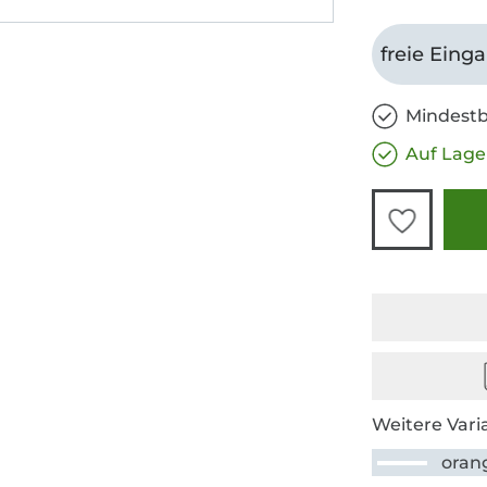
freie Eing
Mindestb
Auf Lage
Weitere Vari
oran