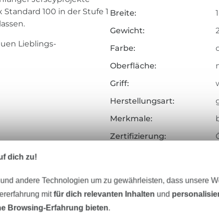
Standard 100 in der Stufe 1
Breite:
lassen.
Gewicht:
uen Lieblings-
Farbe:
Oberfläche:
Griff:
w
Herstellungsart:
Merkmale:
Zertifizierung:
adel 70-90
Testinstitut:
f dich zu!
h
Zertifikatsnummer:
 und andere Technologien um zu gewährleisten, dass unsere 
Art.Nr.:
zererfahrung mit
für dich relevanten Inhalten
und
personalisi
e Browsing-Erfahrung bieten
.
Hersteller-Kontaktdaten