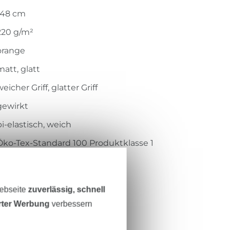
148 cm
220 g/m²
orange
matt, glatt
eicher Griff, glatter Griff
gewirkt
bi-elastisch, weich
Öko-Tex-Standard 100 Produktklasse 1
Hohenstein HTTI
14.0.45757
Webseite
zuverlässig, schnell
455.421-3105
erter Werbung
verbessern