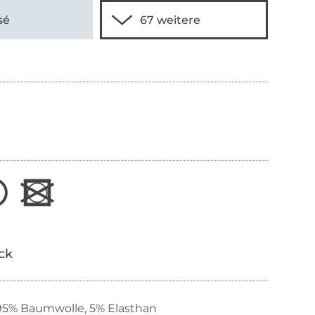
sé
ick
95% Baumwolle, 5% Elasthan