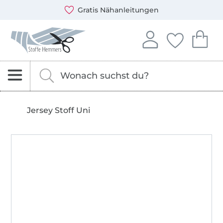
Öffnet ein neues Fenster
Du kannst bei uns mit folgenden Zahlungsarten zahlen: 
Unsere Versandpartner sind: DHL und DPD
Kostenlose Stoffmuster
Stoffe Hemmers – Stoffe, Schnittmuster & Nähzubehör
In deinem Konto anme
Du hast keine 
Du hast 
Anmelden
Deine Fav
Dei
Nach Stoffen, Kurzwaren und Schnittmustern s
Gib hier deinen Suchbegriff ein.
Jersey Stoff Uni
Hohenstein HTTI
14.0.45757