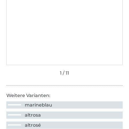
Weitere Varianten:
marineblau
altrosa
altrosé