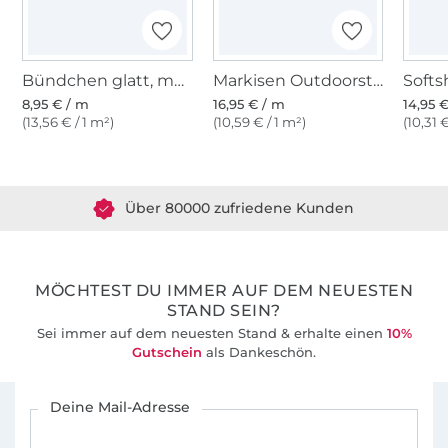
Bündchen glatt, marine
Markisen Outdoorstoff marineblau, weiss 160 cm
8,95 € / m
16,95 € / m
14,95 
(13,56 € / 1 m²)
(10,59 € / 1 m²)
(10,31 
Über 1.8 Millionen Meter Stoff versandfertig
Über 80000 zufriedene Kunden
36 Jahre Erfahrung
MÖCHTEST DU IMMER AUF DEM NEUESTEN
STAND SEIN?
Sei immer auf dem neuesten Stand & erhalte einen
10%
Gutschein
als Dankeschön.
Für den Stoffe Hemmers Newsletter anmelden
Deine Mail-Adresse