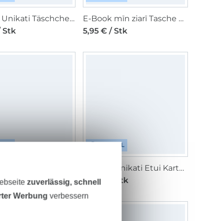
E-Book Unikati Täschchen Little Bloom
E-Book mīn ziarī Tasche MondT(o)ur
/ Stk
5,95 € / Stk
ITAL
DIGITAL
E-Book Miou Miou Hose Marlene
E-Book Unikati Etui Karten Karli
/ Stk
3,90 € / Stk
Webseite
zuverlässig, schnell
erter Werbung
verbessern