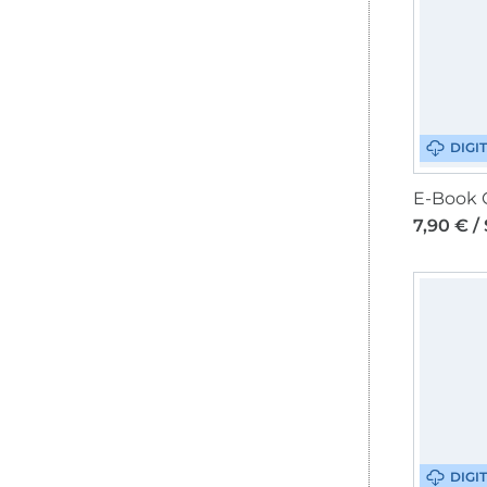
DIGI
7,90 € /
DIGI