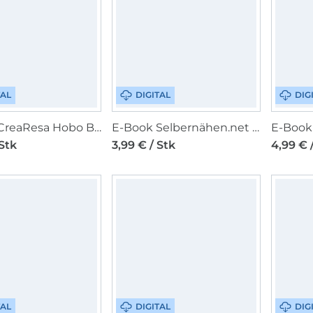
TAL
DIGITAL
DIG
E-Book CreaResa Hobo Bag Resa Pro
E-Book Selbernähen.net Mupfeldecke
 Stk
3,99 € / Stk
4,99 € 
TAL
DIGITAL
DIG