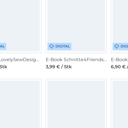
TAL
DIGITAL
DIG
E-Book LovelySewDesign Lovely Lady Top Damen
E-Book Schnitte4Friends Kim Kimonoshirt
E-Book 
 Stk
3,99 € / Stk
6,90 € 