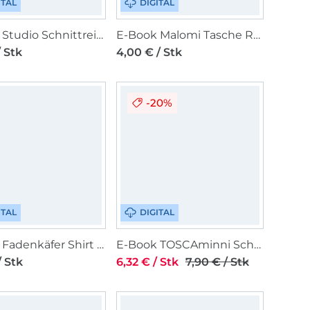
ITAL
DIGITAL
E-Book Studio Schnittreif Damen Basictop Frau Jenny
E-Book Malomi Tasche Roxane
/ Stk
4,00 € / Stk
-20%
ITAL
DIGITAL
E-Book Fadenkäfer Shirt Fly Damen
E-Book TOSCAminni Schnittmanufaktur Damen Bluse Janina
/ Stk
6,32 € / Stk
7,90 € / Stk