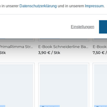
u in unserer
Datenschutzerklärung
und in unserem
Impressum
.
Einstellungen
TAL
DIGITAL
DIG
E-Book PrimaRimma Strand Hose KATJA
E-Book Schneiderline Basic Kleid Kinder
 Stk
3,90 € / Stk
7,50 € 