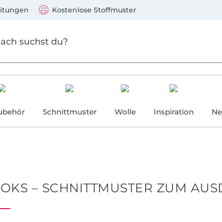
Zu den Produkten springen
Weiter zur Suche
)
Visa, Mastercard, PayPal, Giropay, Kauf auf Rechnung, V
eitungen
Kostenlose Stoffmuster
ubehör
Schnittmuster
Wolle
Inspiration
Ne
OKS – SCHNITTMUSTER ZUM AU