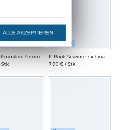
ALLE AKZEPTIEREN
ITAL
DIGITAL
E-Book Emmilou. Sommerkleid Amelie Kinder
E-Book Sewingmachina Palazzohose Peter
/ Stk
7,90 € / Stk