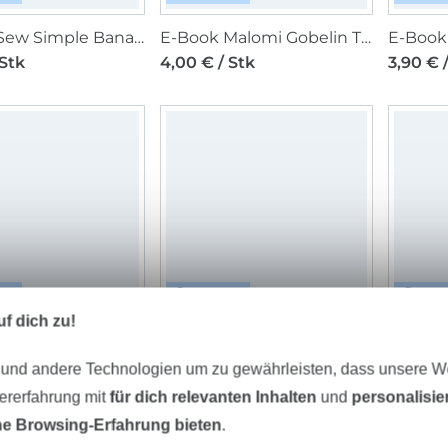
E-Book Sew Simple Bananentasche
E-Book Malomi Gobelin Tasche Freya Kombi
 Stk
4,00 € / Stk
3,90 € 
TAL
DIGITAL
DIG
f dich zu!
E-Book CreaResa Basic Shirt Resa
E-Book DoitMyWear Leinen Hose Charlotte
Stk
8,00 € / Stk
7,90 € 
 und andere Technologien um zu gewährleisten, dass unsere 
zererfahrung mit
für dich relevanten Inhalten
und
personalisi
e Browsing-Erfahrung bieten
.