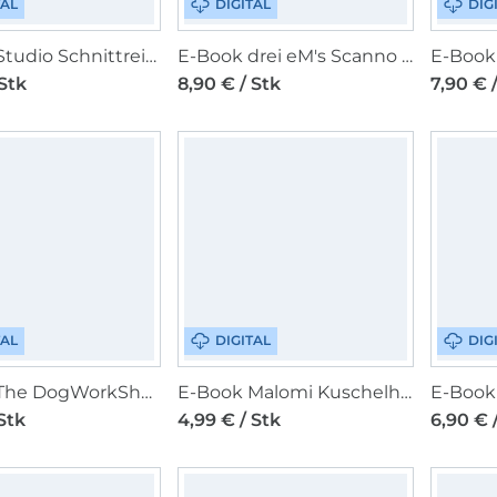
TAL
DIGITAL
DIG
E-Book Studio Schnittreif Frau Konni - Sommerkleid mit Tasche
E-Book drei eM's Scanno Shorts Damen
 Stk
8,90 € / Stk
7,90 € 
TAL
DIGITAL
DIG
E-Book The DogWorkShop Hundetasche Baggy
E-Book Malomi Kuschelhase Flöckchen
Stk
4,99 € / Stk
6,90 € 