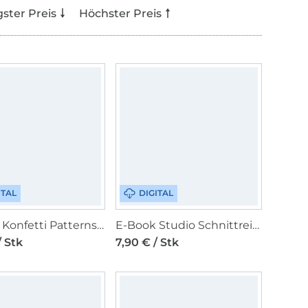
gster Preis
Höchster Preis
ITAL
DIGITAL
E-Book Konfetti Patterns Liese Damenkleid
E-Book Studio Schnittreif Frau Carry - Rock
/ Stk
7,90 € / Stk