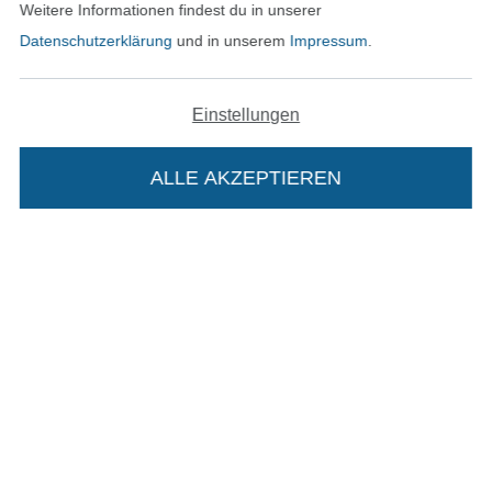
Weitere Informationen findest du in unserer
Datenschutzerklärung
und in unserem
Impressum
.
In den deutschen Shop wechseln (aktuell gewählt
Einstellungen
Impressum
AGB
ALLE AKZEPTIEREN
In deinen Warenkorb
Datenschutz
Widerrufsrecht
Kontakt
Bestellung widerrufen
Finde mehr Inspiration