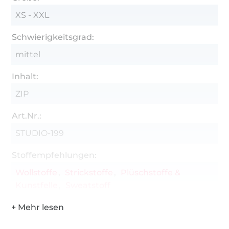
XS - XXL
Schwierigkeitsgrad:
mittel
Inhalt:
ZIP
Art.Nr.:
STUDIO-199
Stoffempfehlungen:
Wollstoffe
Strickstoffe
Plüschstoffe &
Kunstfelle
Sweatstoff