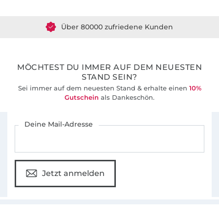
Gemeinsam entwickeln wir seit 2012 gut
Über 80000 zufriedene Kunden
durchdachte Schnittmuster und leicht
verständlichen Anleitungen für Nähanfänger
36 Jahre Erfahrung
und alle, die das Nähen schon lange lieben.
MÖCHTEST DU IMMER AUF DEM NEUESTEN
STAND SEIN?
Sei immer auf dem neuesten Stand & erhalte einen
10%
Gutschein
als Dankeschön.
Für den Stoffe Hemmers Newsletter anmelden
Deine Mail-Adresse
Jetzt anmelden