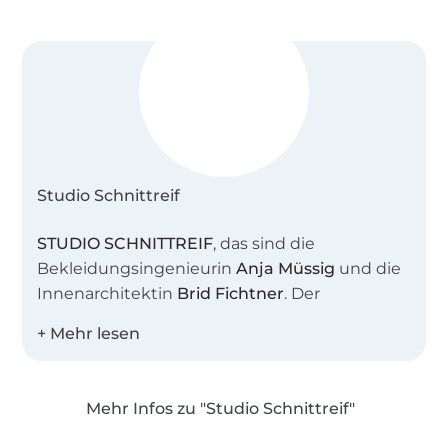
Studio Schnittreif
STUDIO SCHNITTREIF
, das sind die
Bekleidungsingenieurin
Anja Müssig
und die
Innenarchitektin
Brid Fichtner
. Der
gemeinsame Name steht sinnbildlich für
unser Atelier, in dem wir viele kreative
Stunden verbringen. Uns beide verbindet die
Liebe zu schlichter, moderner Mode mit
Mehr Infos zu "Studio Schnittreif"
feinen Details.
Über 1.8 Millionen Meter Stoff versandfertig