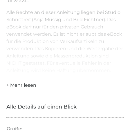
für S-XXL.
Alle Rechte an dieser Anleitung liegen bei Studio
Schnittreif (Anja Müssig und Brid Fichtner). Das
eBook darf nur für den privaten Gebrauch
verwendet werden. Es ist nicht erlaubt das eBook
für die Produktion von Verkaufsartikeln zu
verwenden. Das Kopieren und die Weitergabe der
Anleitung sowie die Massenproduktion sind
NICHT gestattet. Für eventuelle Fehler in der
Anleitung wird keine Haftung übernommen.
Alle Details auf einen Blick
Größe: