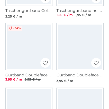
Taschengurtband Goldfäden 40mm, pastellmint
Taschengurtband hellgrau 25 mm
1,50 € / m
1,95 € / m
2,25 € / m
-34%
Gurtband Doubleface Black and White 40 mm Retro Cubes
Gurtband Doubleface Stripes 40mm, blau
3,95 € / m
5,95 € / m
3,95 € / m