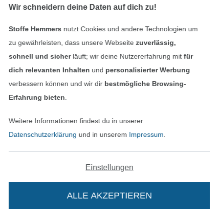
Taschengurtband vanille 37 mm
Baumwoll-Gurtband uni rosa 38 mm
Wir schneidern deine Daten auf dich zu!
1,75 € / m
1,95 € / m
1,95 € / m
Stoffe Hemmers
nutzt Cookies und andere Technologien um
zu gewährleisten, dass unsere Webseite
zuverlässig,
Bald lieferbar
schnell und sicher
läuft; wir deine Nutzererfahrung mit
für
dich relevanten Inhalten
und
personalisierter Werbung
verbessern können und wir dir
bestmögliche Browsing-
Erfahrung bieten
.
Weitere Informationen findest du in unserer
Datenschutzerklärung
und in unserem
Impressum
.
Baumwoll-Gurtband uni wollweiss 38 mm
Baumwoll-Gurtband uni grasgrün 38 mm
1,95 € / m
1,95 € / m
Einstellungen
ALLE AKZEPTIEREN