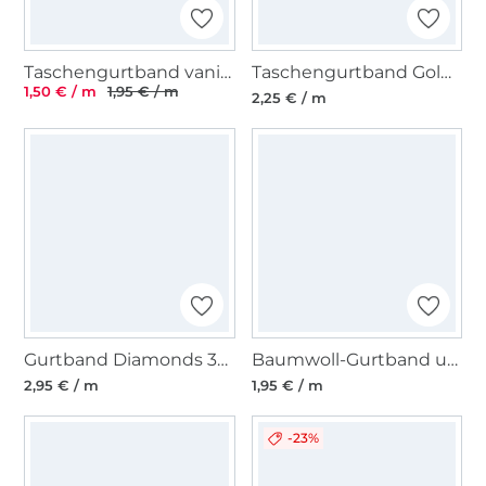
Taschengurtband vanille 25 mm
Taschengurtband Goldfäden 40mm, beere
1,50 € / m
1,95 € / m
2,25 € / m
Gurtband Diamonds 38mm , olivgrün
Baumwoll-Gurtband uni altrosa 38 mm
2,95 € / m
1,95 € / m
-23%