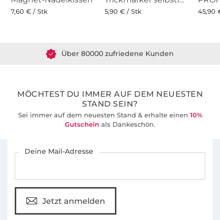
7,60 € / Stk
5,90 € / Stk
45,90 
Über 1.8 Millionen Meter Stoff versandfertig
Über 80000 zufriedene Kunden
36 Jahre Erfahrung
MÖCHTEST DU IMMER AUF DEM NEUESTEN
STAND SEIN?
Sei immer auf dem neuesten Stand & erhalte einen
10%
Gutschein
als Dankeschön.
Für den Stoffe Hemmers Newsletter anmelden
Deine Mail-Adresse
Jetzt anmelden