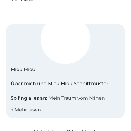
verarbeiten und auch das Innere Deiner Tasche
nach Deinen Wünschen gestalten. Hier hast Du
die Möglichkeit eine Reißverschlusstasche oder
eine einfache aufgesetzte Tasche zu verwenden.
Alle Varianten und Arbeitsschritte sind in der
Anleitung, unter den verschiedenen
Taschenmodellen von A bis D ausführlich in den
Step-Anleitungen bebildert und erklärt.
Miou Miou
Über mich und Miou Miou Schnittmuster
So fing alles an:
Mein Traum vom Nähen
begann neben meiner Mama an ihrer
ratternden Tretnähmaschine! Dort stand ich,
war fasziniert und konnte nie genug davon
bekommen ihr dabei zuzuschauen. Schon mit