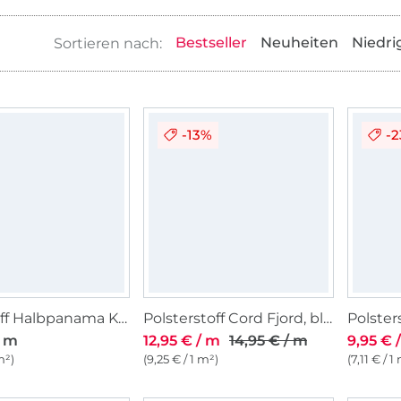
Bestseller
Neuheiten
Niedri
-13%
-
Dekostoff Halbpanama Kombinationsstoff natur
Polsterstoff Cord Fjord, blassgrün
Polster
/ m
12,95 € / m
14,95 € / m
9,95 € 
m²)
(9,25 € / 1 m²)
(7,11 € / 1