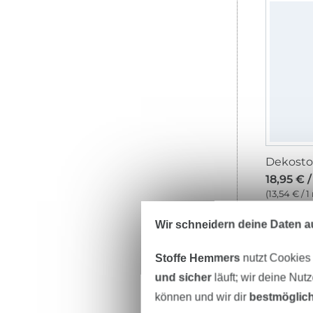
18,95 € 
(13,54 € / 1
Wir schneidern deine Daten au
-1
Stoffe Hemmers
nutzt Cookies
und sicher
läuft; wir deine Nut
können und wir dir
bestmöglich