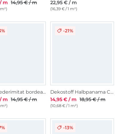
 / m
14,95 € / m
22,95 € / m
1 m²)
(16,39 € / 1 m²)
3%
-21%
Nappalederimitat bordeaux
Dekostoff Halbpanama Cute Dogs, Digitaldruck
 / m
14,95 € / m
14,95 € / m
18,95 € / m
1 m²)
(10,68 € / 1 m²)
7%
-13%