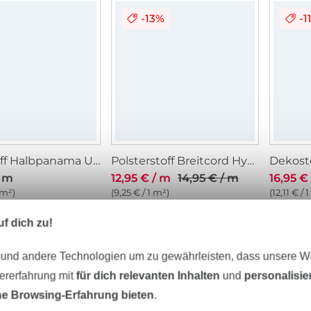
-13%
-1
Dekostoff Halbpanama Universum, dunkelblau
Polsterstoff Breitcord Hyper, taubenblau
/ m
12,95 € / m
14,95 € / m
16,95 €
 m²)
(9,25 € / 1 m²)
(12,11 € / 
f dich zu!
3%
-1
 und andere Technologien um zu gewährleisten, dass unsere 
zererfahrung mit
für dich relevanten Inhalten
und
personalisi
e Browsing-Erfahrung bieten
.