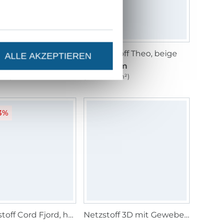
Polsterstoff Cord Fjord, blasspetrol
Polsterstoff Theo, beige
ALLE AKZEPTIEREN
 / m
14,95 € / m
14,95 € / m
1 m²)
(10,68 € / 1 m²)
3%
Polsterstoff Cord Fjord, hellbeige
Netzstoff 3D mit Geweberücken, schwarz