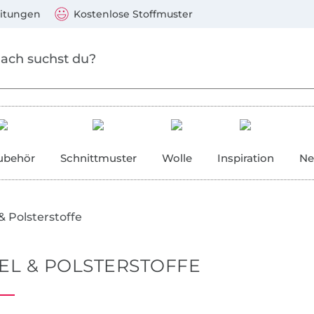
 springen
Zu den Produkten springen
)
Visa, Mastercard, PayPal, Giropay, Kauf auf Rechnung, V
eitungen
Kostenlose Stoffmuster
ubehör
Schnittmuster
Wolle
Inspiration
Ne
& Polsterstoffe
L & POLSTERSTOFFE