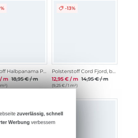
1%
-13%
Dekostoff Halbpanama Prärieblumen, wollweiss
Polsterstoff Cord Fjord, beige
 / m
18,95 € / m
12,95 € / m
14,95 € / m
1 m²)
(9,25 € / 1 m²)
3%
Webseite
zuverlässig, schnell
erter Werbung
verbessern