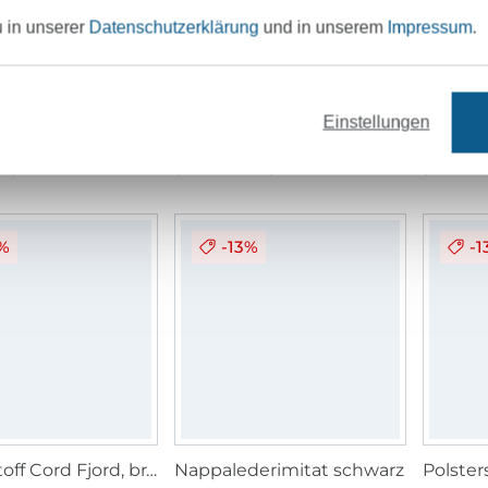
u in unserer
Datenschutzerklärung
und in unserem
Impressum
.
Polsterstoff Breitcord Hyper, beige
Polsterstoff Breitcord Cozy, blassgrün
Einstellungen
/ m
14,95 € / m
14,95 € / m
12,95 €
m²)
(10,68 € / 1 m²)
(9,25 € / 
3%
-13%
-1
Polsterstoff Cord Fjord, braun
Nappalederimitat schwarz