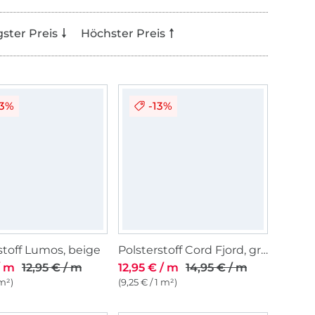
gster Preis
Höchster Preis
23%
-13%
stoff Lumos, beige
Polsterstoff Cord Fjord, grün
/ m
12,95 € / m
12,95 € / m
14,95 € / m
 m²)
(9,25 € / 1 m²)