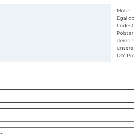
Möbel- 
Egal ob
findes
Polste
deinem
unsere
DIY-Pro