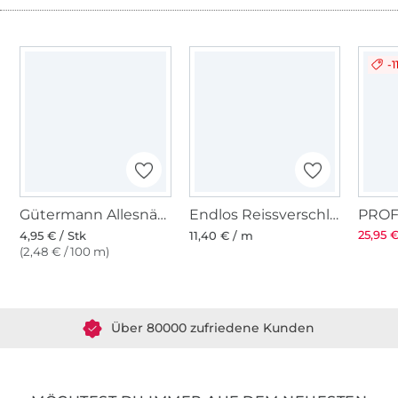
-1
Gütermann Allesnäher (339) marine
Endlos Reissverschluss, dunkelblau
25,95 €
4,95 € / Stk
11,40 € / m
(2,48 € / 100 m)
Über 1.8 Millionen Meter Stoff versandfertig
Über 80000 zufriedene Kunden
36 Jahre Erfahrung