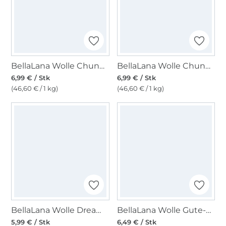
BellaLana Wolle Chunky Bowl 150gr. , multicolor
BellaLana Wolle Chunky Bowl 150gr. , grün
6,99 € / Stk
6,99 € / Stk
(46,60 € / 1 kg)
(46,60 € / 1 kg)
BellaLana Wolle Dream 100gr. , beige-braun
BellaLana Wolle Gute-Laune-Socke 100gr. , beere
5,99 € / Stk
6,49 € / Stk