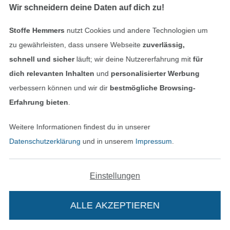
Wir schneidern deine Daten auf dich zu!
Stoffe Hemmers
nutzt Cookies und andere Technologien um
zu gewährleisten, dass unsere Webseite
zuverlässig,
BellaLana Wolle New Bamboo 50gr. , wollweiss
BellaLana Wolle Freestyle 100gr. , grau
3,99 € / Stk
5,49 € / Stk
schnell und sicher
läuft; wir deine Nutzererfahrung mit
für
(79,80 € / 1 kg)
(54,90 € / 1 kg)
dich relevanten Inhalten
und
personalisierter Werbung
verbessern können und wir dir
bestmögliche Browsing-
Erfahrung bieten
.
Weitere Informationen findest du in unserer
Datenschutzerklärung
und in unserem
Impressum
.
Einstellungen
BellaLana Wolle Freestyle 100gr. , beige- grün
BellaLana Wolle Freestyle 100gr. , hellgrau
ALLE AKZEPTIEREN
5,49 € / Stk
5,49 € / Stk
(54,90 € / 1 kg)
(54,90 € / 1 kg)