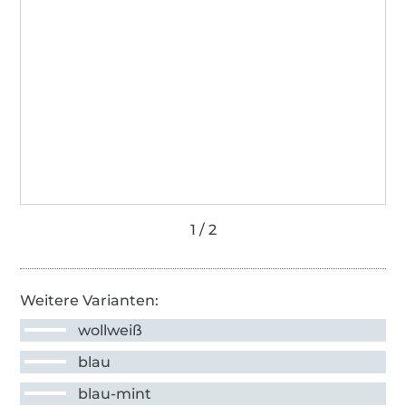
Weitere Varianten:
wollweiß
blau
blau-mint