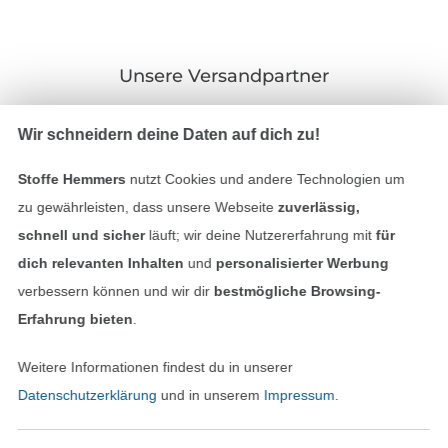
Unsere Versandpartner
Wir schneidern deine Daten auf dich zu!
Stoffe Hemmers
nutzt Cookies und andere Technologien um
In den deutschen Shop wechseln (aktuell gewählt
zu gewährleisten, dass unsere Webseite
zuverlässig,
schnell und sicher
läuft; wir deine Nutzererfahrung mit
für
Impressum
dich relevanten Inhalten
und
personalisierter Werbung
verbessern können und wir dir
bestmögliche Browsing-
AGB
Erfahrung bieten
.
Datenschutz
Weitere Informationen findest du in unserer
Datenschutzerklärung
und in unserem
Impressum
.
Widerrufsrecht
Kontakt