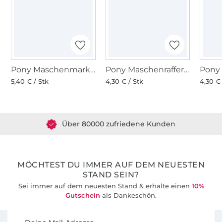
Pony Maschenmarkierer verschließbar 15 Stk.
Pony Maschenraffer 3 Stück
Pony
5,40 € / Stk
4,30 € / Stk
4,30 € 
Über 1.8 Millionen Meter Stoff versandfertig
Über 80000 zufriedene Kunden
36 Jahre Erfahrung
MÖCHTEST DU IMMER AUF DEM NEUESTEN
STAND SEIN?
Sei immer auf dem neuesten Stand & erhalte einen
10%
Gutschein
als Dankeschön.
Für den Stoffe Hemmers Newsletter anmelden