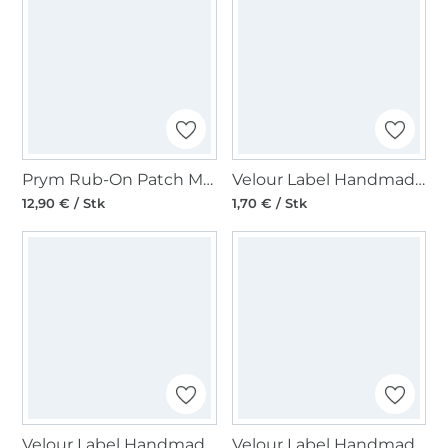
Prym Rub-On Patch MERINO 2 Stk, schwarz
Velour Label Handmade with Love Rechteck, dunkelbraun
12,90 € / Stk
1,70 € / Stk
Velour Label Handmade with Love Quadrat, apricot
Velour Label Handmade with Love Quadrat, silbergrau