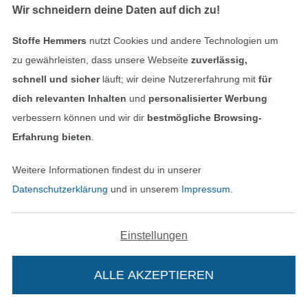
Wir schneidern deine Daten auf dich zu!
Applikation Silberne Feder, türkis
Applikation Goldene Feder, pink
Stoffe Hemmers
nutzt Cookies und andere Technologien um
2,70 € / Stk
2,95 € / Stk
zu gewährleisten, dass unsere Webseite
zuverlässig,
schnell und sicher
läuft; wir deine Nutzererfahrung mit
für
dich relevanten Inhalten
und
personalisierter Werbung
verbessern können und wir dir
bestmögliche Browsing-
Erfahrung bieten
.
Weitere Informationen findest du in unserer
Datenschutzerklärung
und in unserem
Impressum
.
Applikation Feuerwehrauto, groß
Applikation Batman Logo
Einstellungen
5,40 € / Stk
4,30 € / Stk
ALLE AKZEPTIEREN