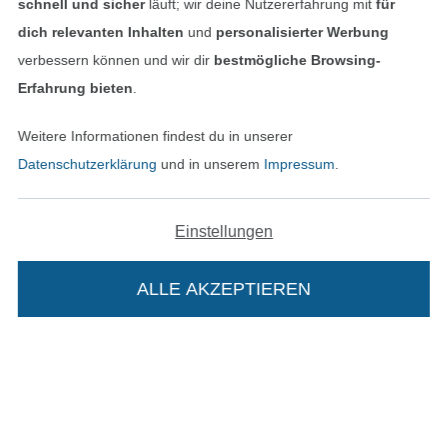
schnell und sicher
läuft; wir deine Nutzererfahrung mit
für
dich relevanten Inhalten
und
personalisierter Werbung
verbessern können und wir dir
bestmögliche Browsing-
Erfahrung bieten
.
Weitere Informationen findest du in unserer
Datenschutzerklärung
und in unserem
Impressum
.
Einstellungen
In den niederländischen Sh
In den französisch
Nederlands
Français
(France)
ALLE AKZEPTIEREN
Deutsch
Alle Preise inkl. der gesetzl. MwSt.
Die durchgestrichenen Preise entsprechen dem
bisherigen Preis bei Stoffe Hemmers.
Die Stoffe Hemmers Portoflat: