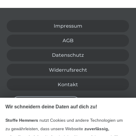
In den deutschen Shop wechseln (aktuell gewählt
Impressum
AGB
Datenschutz
Widerrufsrecht
Kontakt
Bestellung widerrufen
Wir schneidern deine Daten auf dich zu!
Stoffe Hemmers
nutzt Cookies und andere Technologien um
Finde mehr Inspiration
zu gewährleisten, dass unsere Webseite
zuverlässig,