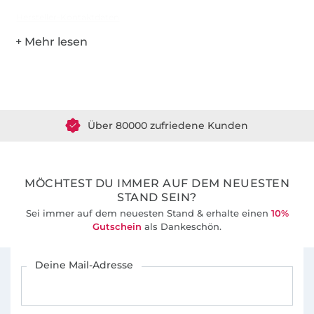
Hersteller-Kontaktdaten
Über 1.8 Millionen Meter Stoff versandfertig
Über 80000 zufriedene Kunden
36 Jahre Erfahrung
MÖCHTEST DU IMMER AUF DEM NEUESTEN
STAND SEIN?
Sei immer auf dem neuesten Stand & erhalte einen
10%
Gutschein
als Dankeschön.
Für den Stoffe Hemmers Newsletter anmelden
Deine Mail-Adresse