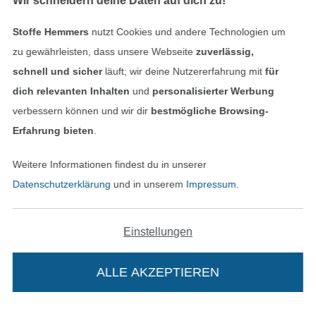
Wir schneidern deine Daten auf dich zu!
Stoffe Hemmers
nutzt Cookies und andere Technologien um
Finde mehr Inspiration
zu gewährleisten, dass unsere Webseite
zuverlässig,
schnell und sicher
läuft; wir deine Nutzererfahrung mit
für
dich relevanten Inhalten
und
personalisierter Werbung
verbessern können und wir dir
bestmögliche Browsing-
Erfahrung bieten
.
Weitere Informationen findest du in unserer
Datenschutzerklärung
und in unserem
Impressum
.
Einstellungen
In den niederländischen Sh
In den französisch
Nederlands
Français
(France)
ALLE AKZEPTIEREN
Deutsch
Alle Preise inkl. der gesetzl. MwSt.
Die durchgestrichenen Preise entsprechen dem