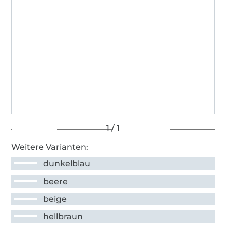
Weitere Varianten:
dunkelblau
beere
beige
hellbraun