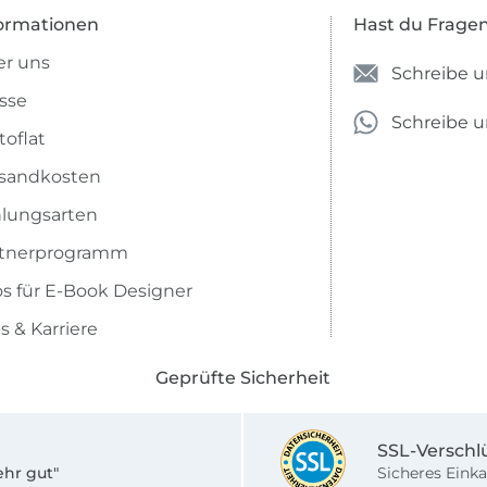
ormationen
Hast du Frage
r uns
Schreibe u
sse
Schreibe 
toflat
sandkosten
lungsarten
rtnerprogramm
os für E-Book Designer
s & Karriere
Geprüfte Sicherheit
SSL-Verschl
ehr gut"
Sicheres Einka