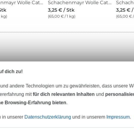
Schachenmayr Wolle Catania 50 g löwenzahn
Schachenmayr Wolle Catania 50 g soft apricot
Stk
3,25 € / Stk
3,25 € /
1 kg)
(65,00 € / 1 kg)
(65,00 € /
f dich zu!
eter Stoff versandfertig
Über 80000 zufriedene Kunden
 und andere Technologien um zu gewährleisten, dass unsere 
zererfahrung mit
für dich relevanten Inhalten
und
personalisi
MÖCHTEST DU IMMER AUF DEM NEU
e Browsing-Erfahrung bieten
.
Sei immer auf dem neuesten Stand & erhalte einen
1
u in unserer
Datenschutzerklärung
und in unserem
Impressum
.
Deine Mail-Adresse