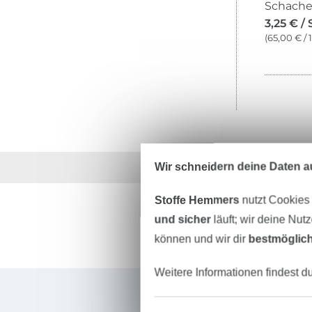
3,25 € / 
(65,00 € / 
Wir schneidern deine Daten au
Über 1.8 Millionen M
Stoffe Hemmers
nutzt Cookies
und sicher
läuft; wir deine Nut
können und wir dir
bestmöglich
Weitere Informationen findest d
Für den Stoffe Hemmers Newsletter anmelden