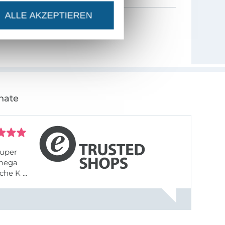
ALLE AKZEPTIEREN
nate
uper
 mega
he K ...