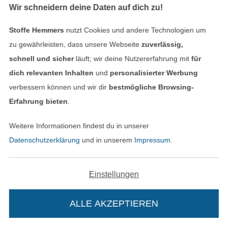
Wir schneidern deine Daten auf dich zu!
Stoffe Hemmers
nutzt Cookies und andere Technologien um
zu gewährleisten, dass unsere Webseite
zuverlässig,
schnell und sicher
läuft; wir deine Nutzererfahrung mit
für
dich relevanten Inhalten
und
personalisierter Werbung
verbessern können und wir dir
bestmögliche Browsing-
Feinstrickstoff gerippt Streifen, orange
Feinstrickstoff gerippt Streifen, beige
Erfahrung bieten
.
12,95 € / m
12,95 € / m
(9,96 € / 1 m²)
(9,96 € / 1 m²)
Weitere Informationen findest du in unserer
Datenschutzerklärung
und in unserem
Impressum
.
Einstellungen
ALLE AKZEPTIEREN