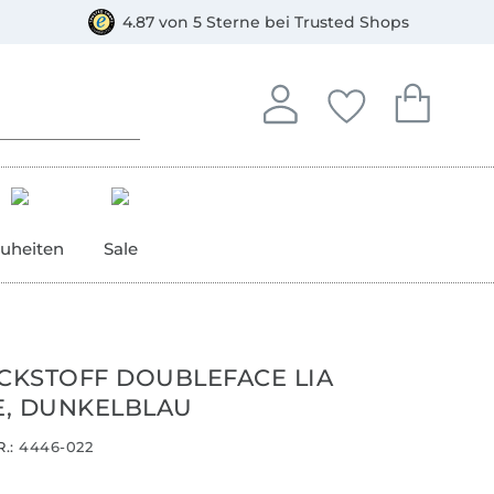
orkasse
4.87 von 5 Sterne bei Trusted Shops
In deinem Konto anmelden o
Du hast keine Artike
Du hast kein
Anmelden
Deine Favorite
Dein W
uheiten
Sale
ICKSTOFF DOUBLEFACE LIA
, DUNKELBLAU
.:
4446-022