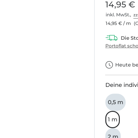
14,95 €
inkl. MwSt.,
zz
14,95 € / m
(G
Heute bes
Deine indiv
0,5 m
1 m
2 m