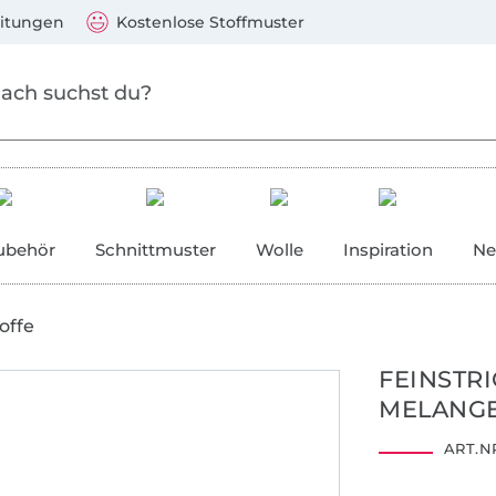
Zum Hauptinhalt springen
Weiter zur Suche
)
Visa, Mastercard, PayPal, Giropay, Kauf auf Rechnung, V
eitungen
Kostenlose Stoffmuster
ubehör
Schnittmuster
Wolle
Inspiration
Ne
offe
FEINSTR
MELANGE
ART.NR