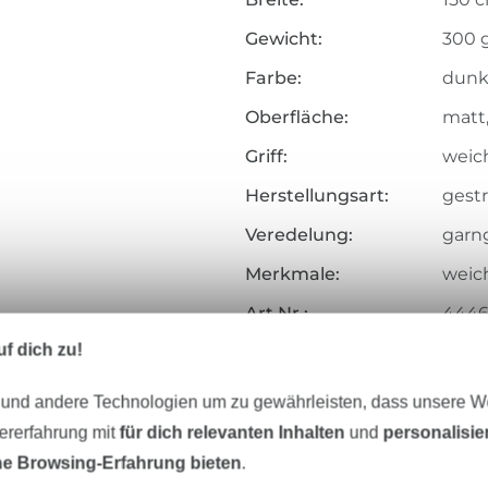
Gewicht:
300 
Farbe:
dunk
Oberfläche:
matt
Griff:
weich
Herstellungsart:
gestr
Veredelung:
garn
Merkmale:
weich
Art.Nr.:
4446
f dich zu!
Hersteller-Kontaktdaten
 und andere Technologien um zu gewährleisten, dass unsere 
zererfahrung mit
für dich relevanten Inhalten
und
personalisi
e Browsing-Erfahrung bieten
.
Unser Tipp: Das passt dazu