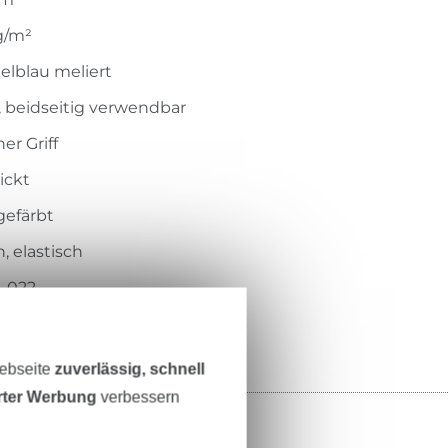
g/m²
elblau meliert
, beidseitig verwendbar
er Griff
ickt
gefärbt
, elastisch
-022
Webseite
zuverlässig, schnell
erter Werbung
verbessern