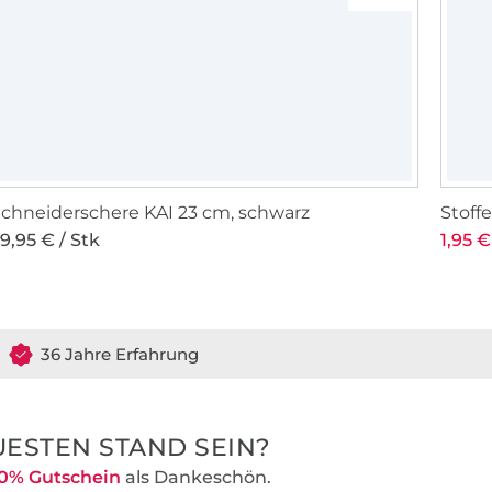
chneiderschere KAI 23 cm, schwarz
Stof
9,95 € / Stk
1,95 €
36 Jahre Erfahrung
ESTEN STAND SEIN?
0% Gutschein
als Dankeschön.