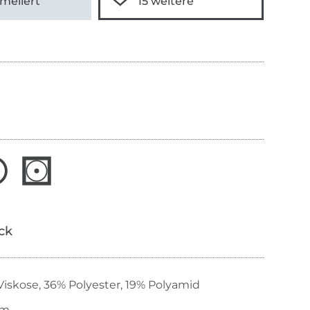
meliert
ick
iskose, 36% Polyester, 19% Polyamid
cm