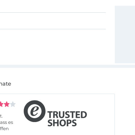
nate
t.
ass es
offen
gestreift