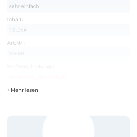
sehr einfach
Inhalt:
1 Stück
Art.Nr.:
SB-88
Stoffempfehlungen:
Wollstoffe
Strickstoffe