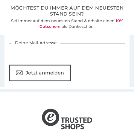
Detail überrascht.
MÖCHTEST DU IMMER AUF DEM NEUESTEN
STAND SEIN?
Die Ebooks zum Download beinhalten in der
Sei immer auf dem neuesten Stand & erhalte einen
10%
Regel die Größen 34-50, eine bebilderte
Gutschein
als Dankeschön.
Nähanleitung und einen A0 Schnitt, den du
Für den Stoffe Hemmers Newsletter anmelden
dir in einem Copyshop ausdrucken kannst.
Deine Mail-Adresse
Ich freue mich über dein Interesse und
wünschen dir viel Spaß beim Nähen!
Jetzt anmelden