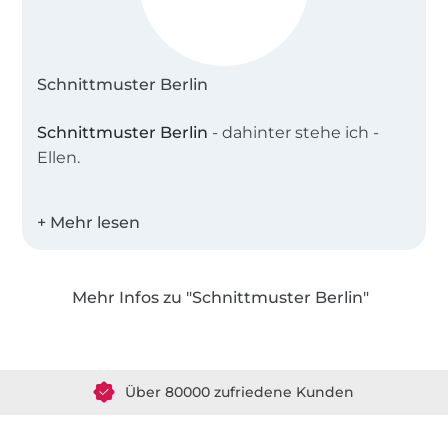
Schnittmuster Berlin
Schnittmuster Berlin
- dahinter stehe ich -
Ellen.
Ich bin gebürtige Berlinerin und absolvierte
meine Ausbildung zur Modedesignerin am
Lette-Verein. Nach vielen Jahren in der
Modewelt , ging ich 2008 mit der
Mehr Infos zu "Schnittmuster Berlin"
Schnittmacher GbR den großen Schritt in die
Über 1.8 Millionen Meter Stoff versandfertig
Selbstständigkeit, einige Jahre später folgte
Schnittmuster Berlin. Ich liebe Kleidung, die
Über 80000 zufriedene Kunden
selbstverständlich ist, aber nicht langweilig,
die über alle Größen eine gute Passform
36 Jahre Erfahrung
bietet und immer mit einem besonderen