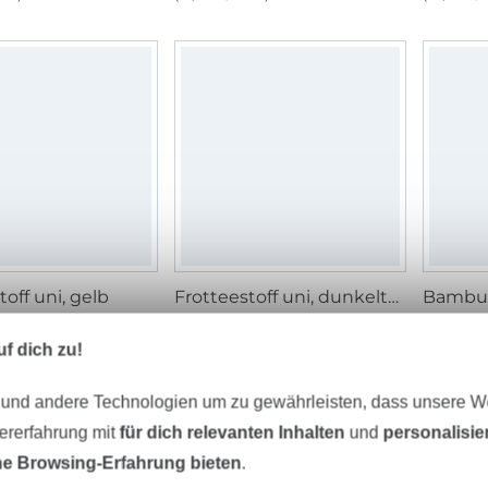
toff uni, gelb
Frotteestoff uni, dunkeltaupe
Bambus 
/ m
14,95 € / m
16,95 €
 m²)
(10,31 € / 1 m²)
(11,69 € /
f dich zu!
 und andere Technologien um zu gewährleisten, dass unsere 
zererfahrung mit
für dich relevanten Inhalten
und
personalisi
e Browsing-Erfahrung bieten
.