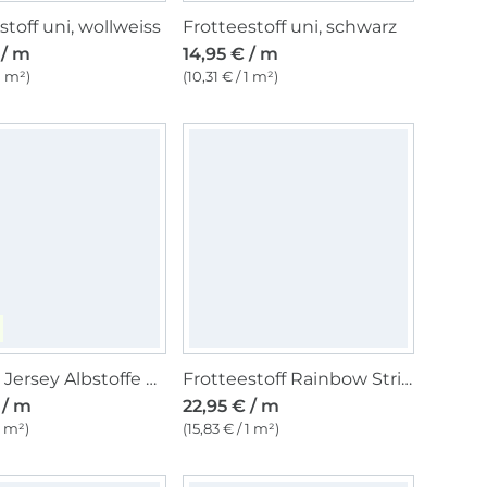
stoff uni, wollweiss
Frotteestoff uni, schwarz
 / m
14,95 € / m
 1 m²)
(10,31 € / 1 m²)
Frottee Jersey Albstoffe Hamburger Liebe Ringel, beige
Frotteestoff Rainbow Stripes, multicolor
 / m
22,95 € / m
1 m²)
(15,83 € / 1 m²)