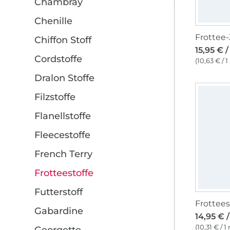
Chambray
Chenille
Chiffon Stoff
15,95 € 
Cordstoffe
(10,63 € / 1
Dralon Stoffe
Filzstoffe
Flanellstoffe
Fleecestoffe
French Terry
Frotteestoffe
Futterstoff
Frottees
Gabardine
14,95 € 
(10,31 € / 1