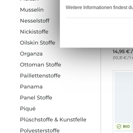
Weitere Informationen findest d
Musselin
Nesselstoff
Nickistoffe
Oilskin Stoffe
Frotteest
14,95 € 
Organza
(10,31 € / 1
Ottoman Stoffe
Paillettenstoffe
Panama
Panel Stoffe
Piqué
Plüschstoffe & Kunstfelle
BIO
Polyesterstoffe