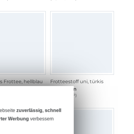
Frottee, hellblau
Frotteestoff uni, türkis
 / m
14,95 € / m
 1 m²)
(10,31 € / 1 m²)
Webseite
zuverlässig, schnell
erter Werbung
verbessern