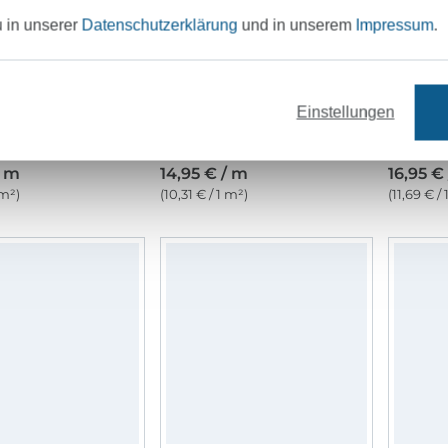
u in unserer
Datenschutzerklärung
und in unserem
Impressum
.
Einstellungen
off uni, altrosa
Frotteestoff uni, pink
/ m
14,95 € / m
16,95 €
 m²)
(10,31 € / 1 m²)
(11,69 € /