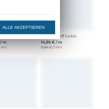
ALLE AKZEPTIEREN
Bambus Frottee, wollweiss
Frotteestoff türkis
 / m
14,95 € / m
 1 m²)
(9,84 € / 1 m²)