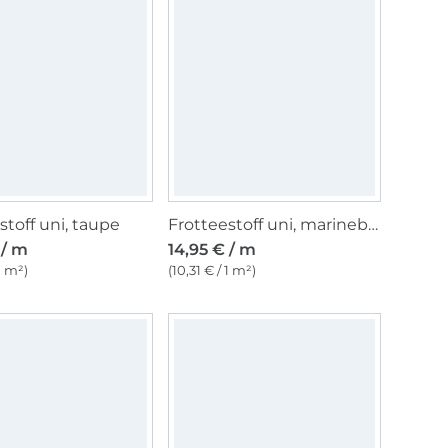
stoff uni, taupe
Frotteestoff uni, marineblau
 / m
14,95 € / m
 1 m²)
(10,31 € / 1 m²)