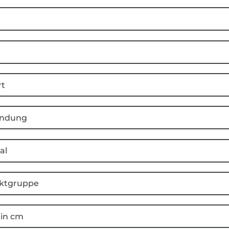
rt
ndung
al
ktgruppe
 in cm