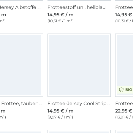
Frottee Jersey Albstoffe Hamburger Liebe Ringel, royalblau
Frotteestoff uni, hellblau
Frottee
/ m
14,95 € / m
14,95 €
 m²)
(10,31 € / 1 m²)
(10,31 € /
BIO
Bambus Frottee, taubenblau
Frottee-Jersey Cool Stripes, altrosa
/ m
14,95 € / m
22,95 €
 m²)
(9,97 € / 1 m²)
(13,91 € / 