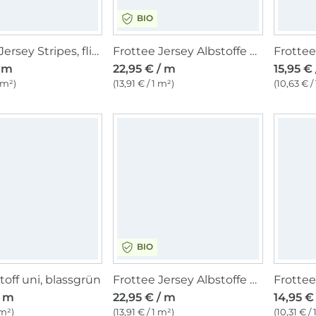
BIO
Frottee-Jersey Stripes, flieder
Frottee Jersey Albstoffe Hamburger Liebe Ringel, dunkelpetrol
/ m
22,95 € / m
15,95 €
 m²)
(13,91 € / 1 m²)
(10,63 € /
BIO
toff uni, blassgrün
Frottee Jersey Albstoffe Hamburger Liebe Ringel, rot
Frottee
/ m
22,95 € / m
14,95 €
 m²)
(13,91 € / 1 m²)
(10,31 € /