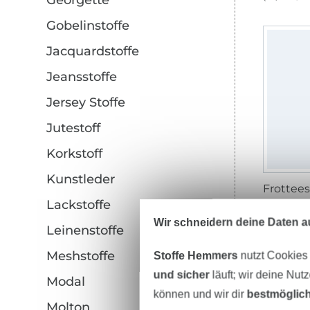
Georgette
Gobelinstoffe
Jacquardstoffe
Jeansstoffe
Jersey Stoffe
Jutestoff
Korkstoff
Kunstleder
Frottees
Lackstoffe
14,95 € 
(10,31 € / 1
Wir schneidern deine Daten au
Leinenstoffe
Meshstoffe
Stoffe Hemmers
nutzt Cookies
und sicher
läuft; wir deine Nut
Modal
können und wir dir
bestmöglich
Molton