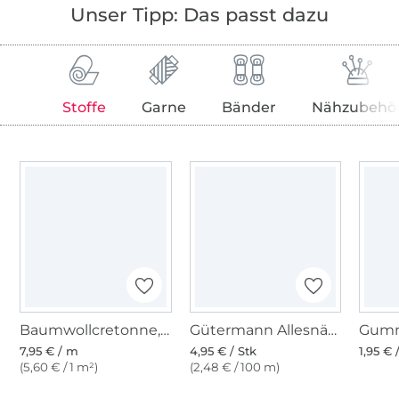
Unser Tipp: Das passt dazu
Stoffe
Garne
Bänder
Nähzubehö
Baumwollcretonne, dunkeltürkis
Gütermann Allesnäher (904) dunkelpetrol
7,95 € / m
4,95 € / Stk
1,95 €
(5,60 € / 1 m²)
(2,48 € / 100 m)
Über 1.8 Millionen Meter Stoff versandfertig