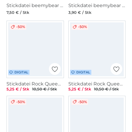
Stickdatei beemybear Label Handmade
Stickdatei beemybear Hier steckt ganz viel Liebe drin
7,50 € / Stk
3,90 € / Stk
-50%
-50%
DIGITAL
DIGITAL
Stickdatei Rock Queen Handarbeitstaschen
Stickdatei Rock Queen Monoline Gesichter Set klein
5,25 € / Stk
10,50 € / Stk
5,25 € / Stk
10,50 € / Stk
-50%
-50%