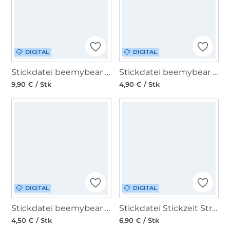
DIGITAL
DIGITAL
Stickdatei beemybear Zitronenduft
Stickdatei beemybear ITH MugRug Zitronenscheiben - Wenden
9,90 € / Stk
4,90 € / Stk
DIGITAL
DIGITAL
Stickdatei beemybear Hase Blümchen für dich
Stickdatei Stickzeit Strick Set redwork
4,50 € / Stk
6,90 € / Stk