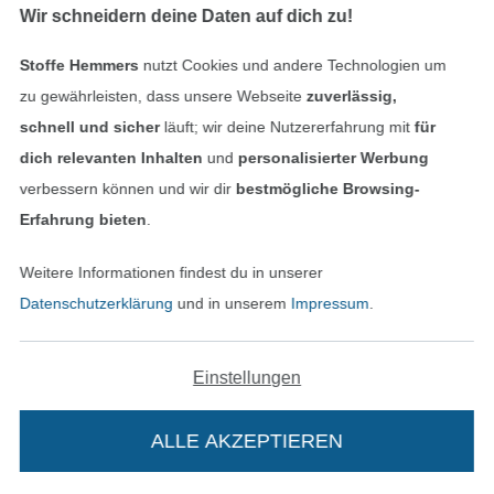
Wir schneidern deine Daten auf dich zu!
Stoffe Hemmers
nutzt Cookies und andere Technologien um
DIGITAL
DIGITAL
zu gewährleisten, dass unsere Webseite
zuverlässig,
Stickdatei Fadenstark Kuscheltier Pferd
Stickdatei Fadenstark Schlüsselanhänger Pferd
schnell und sicher
läuft; wir deine Nutzererfahrung mit
für
6,50 € / Stk
4,00 € / Stk
dich relevanten Inhalten
und
personalisierter Werbung
verbessern können und wir dir
bestmögliche Browsing-
Erfahrung bieten
.
Weitere Informationen findest du in unserer
Datenschutzerklärung
und in unserem
Impressum
.
Einstellungen
DIGITAL
DIGITAL
Stickdatei Fadenstark Schlüsselanhänger Kuh
Stickdatei Fadenstark Schokoladenhülle Geburtstag
ALLE AKZEPTIEREN
3,50 € / Stk
5,50 € / Stk