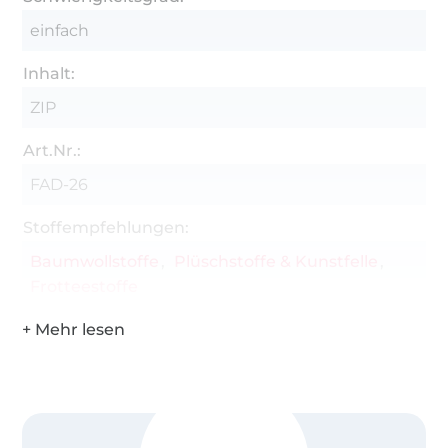
bereits vertraut sein.
einfach
Du erwirbst hier die Lizenz Standard:
Inhalt:
Es ist gestattet:
ZIP
PRIVAT kann die Stickdatei uneingeschränkt
Art.Nr.:
genutzt werden.
FAD-26
gewerblich: Es können je ITH Stickdateien-SET
25 Artikel gestickt, hergestellt und gewerblich
Stoffempfehlungen:
verkaufen werden. Bei einer größeren
Baumwollstoffe
Plüschstoffe & Kunstfelle
Stückzahl muss eine gewerbliche Lizenz
Frotteestoffe
erworben werden.
Farben in der Wahl des Stickgarnes können
frei gewählt werden.
Es ist nicht gestattet:
die Inhalte selbst oder Teile hiervon in anderer