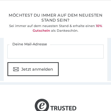
Geschenken, denn selbst gemachte
36 Jahre Erfahrung
Geschenke sind
MÖCHTEST DU IMMER AUF DEM NEUESTEN
bekanntlich die Schönsten!
STAND SEIN?
Sei immer auf dem neuesten Stand & erhalte einen
10%
Gutschein
als Dankeschön.
Eure Melanie
Für den Stoffe Hemmers Newsletter anmelden
Deine Mail-Adresse
Viele weitere Stickdateien und Anleitungen
rund ums Plotten, Nähen und Sticken
findet ihr auch auf auf meiner Seite.
Jetzt anmelden