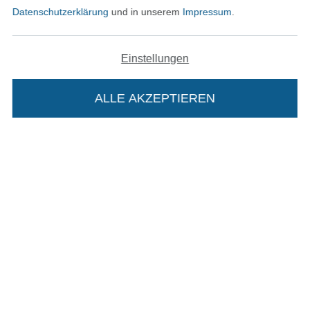
Datenschutzerklärung
und in unserem
Impressum
.
Impressum
AGB
Einstellungen
Datenschutz
ALLE AKZEPTIEREN
In deinen Warenkorb
Widerrufsrecht
Kontakt
Bestellung widerrufen
Finde mehr Inspiration