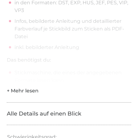
in den Formaten: DST, EXP, HUS, JEF, PES, VIP,
VP3
Infos, bebilderte Anleitung und detaillierter
Farbverlauf je Stickbild zum Sticken als PDF-
Datei
inkl. bebilderter Anleitung
Das benötigst du:
Stickmaschine, die eines der angegebenen
Formate lesen kann
Stickrahmen ab 13x14cm Stickfläche
ausreißbares Stickvlies, Stoffe
(Plüsch,Frottee,Baumwollstoffe), Stoffreste,....
Alle Details auf einen Blick
Schwierigkeit:
mittel
Der Umgang mit der Stickmaschine sollte einem
Schwierigkeitsgrad: