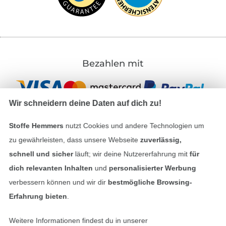
Bezahlen mit
Wir schneidern deine Daten auf dich zu!
Stoffe Hemmers
nutzt Cookies und andere Technologien um
zu gewährleisten, dass unsere Webseite
zuverlässig,
Unsere Versandpartner
schnell und sicher
läuft; wir deine Nutzererfahrung mit
für
dich relevanten Inhalten
und
personalisierter Werbung
verbessern können und wir dir
bestmögliche Browsing-
Erfahrung bieten
.
In den deutschen Shop wechseln (aktuell gewählt
Weitere Informationen findest du in unserer