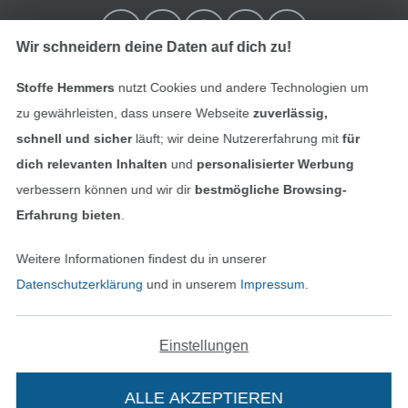
Wir schneidern deine Daten auf dich zu!
Stoffe Hemmers
nutzt Cookies und andere Technologien um
zu gewährleisten, dass unsere Webseite
zuverlässig,
schnell und sicher
läuft; wir deine Nutzererfahrung mit
für
dich relevanten Inhalten
und
personalisierter Werbung
verbessern können und wir dir
bestmögliche Browsing-
In den niederländischen Sh
In den französisch
Nederlands
Français
Erfahrung bieten
.
(France)
Weitere Informationen findest du in unserer
Deutsch
Datenschutzerklärung
und in unserem
Impressum
.
Alle Preise inkl. der gesetzl. MwSt.
Die durchgestrichenen Preise entsprechen dem
bisherigen Preis bei Stoffe Hemmers.
Einstellungen
ALLE AKZEPTIEREN