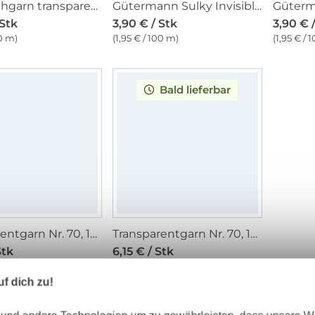
Prym Nähgarn transparent, hell
Gütermann Sulky Invisible Nähfaden, weiss (1001), 200 m
 Stk
3,90 € / Stk
3,90 € 
00 m)
(1,95 € / 100 m)
(1,95 € / 
Bald lieferbar
Transparentgarn Nr. 70, 1000 m, transparent
Transparentgarn Nr. 70, 1000 m, schwarz
Stk
6,15 € / Stk
00 m)
(3,08 € / 100 m)
f dich zu!