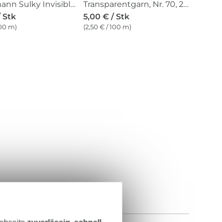
Gütermann Sulky Invisible Nähfaden, schwarz (1005), 200 m
Transparentgarn, Nr. 70, 200 m, weiss
/ Stk
5,00 € / Stk
100 m)
(2,50 € / 100 m)