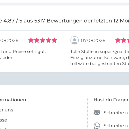
e 4.87 / 5 aus 5317 Bewertungen der letzten 12 Mo
.08.2026
07.08.2026
 und Preise sehr gut.
Tolle Stoffe in super Qualitä
wieder
Einzig anzumerken wäre, d
toll wäre bei gestreiften St
vielleicht längs- oder- quer
anzugeben. Mir ist es passie
ich nicht genug über die ...
ormationen
Hast du Frage
r uns
Schreibe u
sse
Schreibe 