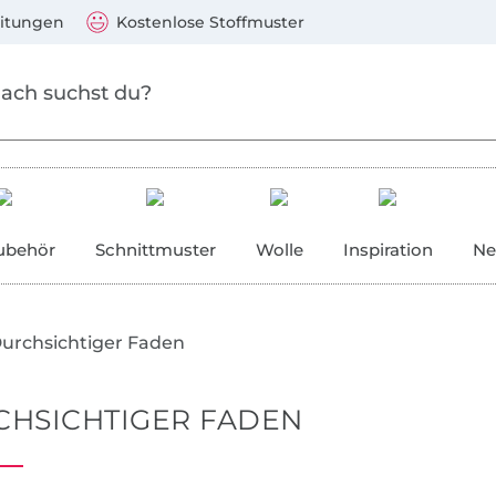
Zu den Produkten springen
Weiter zur Suche
)
Visa, Mastercard, PayPal, Giropay, Kauf auf Rechnung, V
eitungen
Kostenlose Stoffmuster
ubehör
Schnittmuster
Wolle
Inspiration
Ne
urchsichtiger Faden
HSICHTIGER FADEN