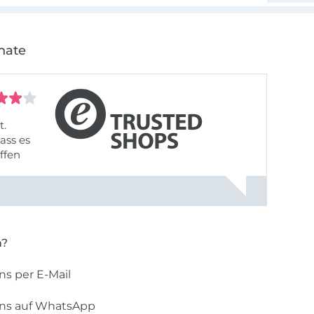
nate
t.
ass es
offen
gestreift
rt, dass
n?
ns per E-Mail
uns auf WhatsApp