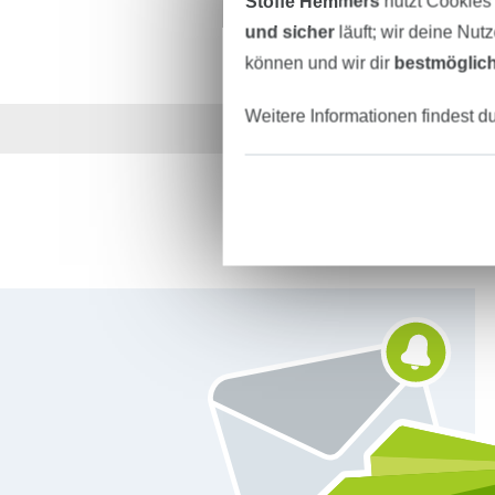
Stoffe Hemmers
nutzt Cookies
und sicher
läuft; wir deine Nut
können und wir dir
bestmöglich
Weitere Informationen findest d
Über 1.8 Millionen M
Für den Stoffe Hemmers Newsletter anmelden