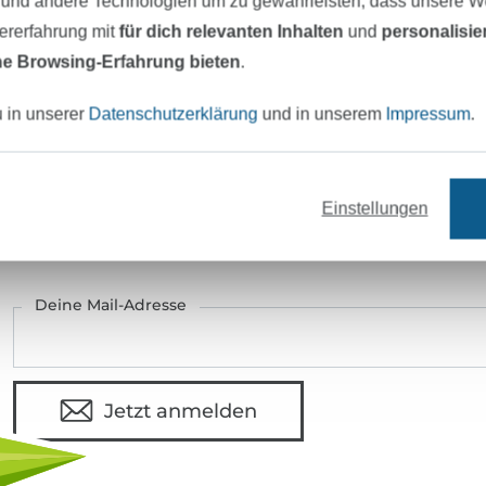
 und andere Technologien um zu gewährleisten, dass unsere 
zererfahrung mit
für dich relevanten Inhalten
und
personalisi
e Browsing-Erfahrung bieten
.
u in unserer
Datenschutzerklärung
und in unserem
Impressum
.
eter Stoff versandfertig
Über 80000 zufriedene Kunden
Einstellungen
MÖCHTEST DU IMMER AUF DEM NEU
Sei immer auf dem neuesten Stand & erhalte einen
1
Deine Mail-Adresse
Jetzt anmelden