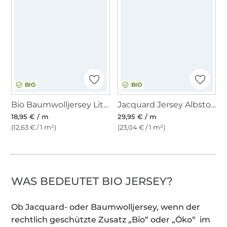
BIO
BIO
Bio Baumwolljersey Little Leaves, wollweiß
Jacquard Jersey Albstoffe Hamburger Liebe Hipster Square Big Knit Knit, hellgrau
18,95 € / m
29,95 € / m
(12,63 € / 1 m²)
(23,04 € / 1 m²)
WAS BEDEUTET BIO JERSEY?
Ob Jacquard- oder Baumwolljersey, wenn der
rechtlich geschützte Zusatz „Bio“ oder „Öko“ im