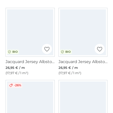
BIO
BIO
Jacquard Jersey Albstoffe Hamburger Liebe Queen of Hearts Royal Candy Stripes, rosa
Jacquard Jersey Albstoffe Hamburger Liebe Queen of Hearts Pop of Love, mint
26,95 € / m
26,95 € / m
(17,97 € / 1 m²)
(17,97 € / 1 m²)
-26%