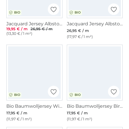
BIO
BIO
Jacquard Jersey Albstoffe Hamburger Liebe Queen of Hearts Royal Love Shadows, marine
Jacquard Jersey Albstoffe Hamburger Liebe Magical Shimmer Safari, blassgrün
19,95 € / m
26,95 € / m
26,95 € / m
(13,30 € / 1 m²)
(17,97 € / 1 m²)
BIO
BIO
Bio Baumwolljersey Wild Flowers, wollweiß
Bio Baumwolljersey Bird Flight, wollweiß
17,95 € / m
17,95 € / m
(11,97 € / 1 m²)
(11,97 € / 1 m²)