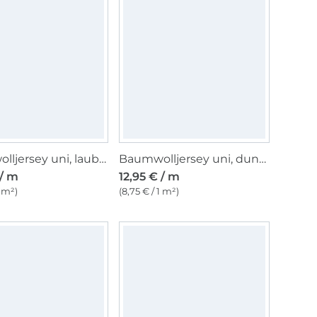
Baumwolljersey uni, laubgrün
Baumwolljersey uni, dunkelbeere
 / m
12,95 € / m
1 m²)
(8,75 € / 1 m²)