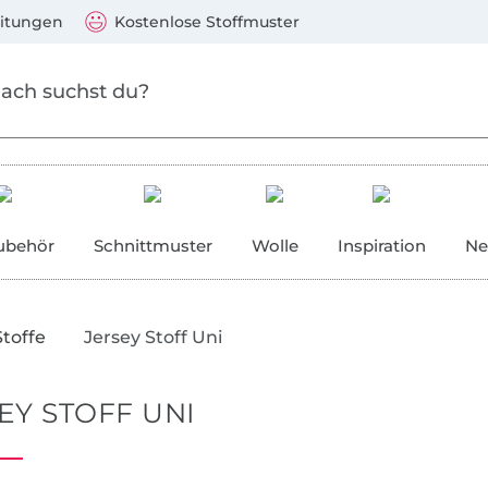
Zu den Produkten springen
Weiter zur Suche
)
Visa, Mastercard, PayPal, Giropay, Kauf auf Rechnung, V
eitungen
Kostenlose Stoffmuster
ubehör
Schnittmuster
Wolle
Inspiration
Ne
Stoffe
Jersey Stoff Uni
EY STOFF UNI