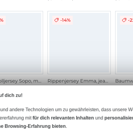
2%
-14%
-
Baumwolljersey Sopo, marine
Rippenjersey Emma, jeansblau
/ m
13,95 € / m
11,95 € / m
13,95 € / m
10,95 €
 m²)
(9,19 € / 1 m²)
(7,40 € / 
f dich zu!
 und andere Technologien um zu gewährleisten, dass unsere 
-
zererfahrung mit
für dich relevanten Inhalten
und
personalisi
e Browsing-Erfahrung bieten
.