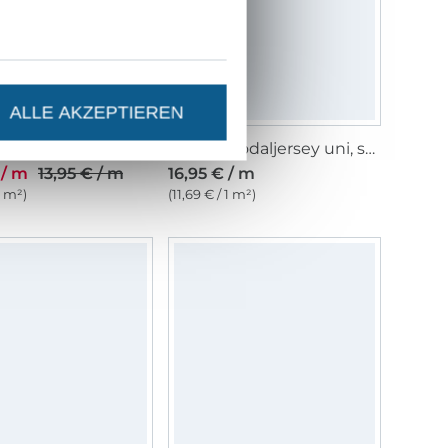
ALLE AKZEPTIEREN
Baumwolljersey Sopo, hellrosa
Tencel Modaljersey uni, schwarz
 / m
13,95 € / m
16,95 € / m
1 m²)
(11,69 € / 1 m²)