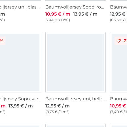
Baumwolljersey uni, blassgrün
Baumwolljersey Sopo, royalblau
/ m
10,95 € / m
13,95 € / m
12,95 €
m²)
(7,40 € / 1 m²)
(8,75 € / 
2%
-
Baumwolljersey Sopo, violett
Baumwolljersey uni, hellrosa
/ m
13,95 € / m
12,95 € / m
10,95 €
 m²)
(8,75 € / 1 m²)
(7,40 € / 