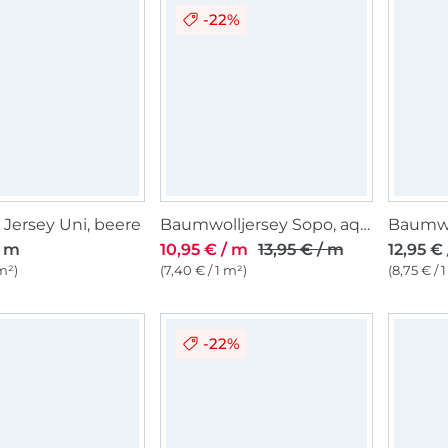
-22%
Jersey Uni, beere
Baumwolljersey Sopo, aquablau
/ m
10,95 € / m
13,95 € / m
12,95 €
 m²)
(7,40 € / 1 m²)
(8,75 € / 
-22%