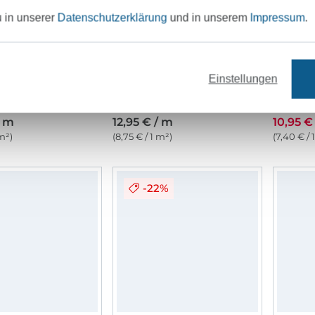
u in unserer
Datenschutzerklärung
und in unserem
Impressum
.
Einstellungen
Bambus Jersey Uni, wollweiß
Baumwolljersey uni, helltürkis
/ m
12,95 € / m
10,95 €
 m²)
(8,75 € / 1 m²)
(7,40 € / 
-22%