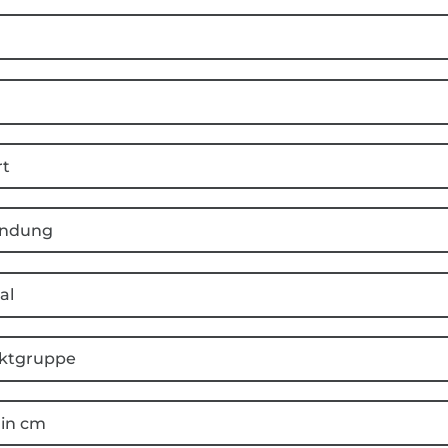
rt
ndung
al
ktgruppe
 in cm