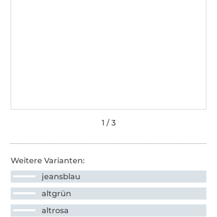
Weitere Varianten:
jeansblau
altgrün
altrosa