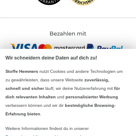
Bezahlen mit
Wir schneidern deine Daten auf dich zu!
Stoffe Hemmers
nutzt Cookies und andere Technologien um
zu gewährleisten, dass unsere Webseite
zuverlässig,
Unsere Versandpartner
schnell und sicher
läuft; wir deine Nutzererfahrung mit
für
dich relevanten Inhalten
und
personalisierter Werbung
verbessern können und wir dir
bestmögliche Browsing-
Erfahrung bieten
.
In den deutschen Shop wechseln (aktuell gewählt
Weitere Informationen findest du in unserer