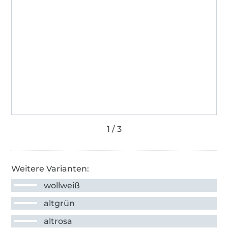
Weitere Varianten:
wollweiß
altgrün
altrosa