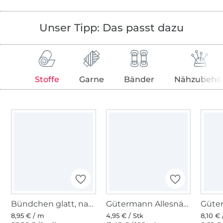
Unser Tipp: Das passt dazu
Stoffe
Garne
Bänder
Nähzubehö
Bündchen glatt, natur
Gütermann Allesnäher (111) vanilleweiss
8,95 € / m
4,95 € / Stk
8,10 € 