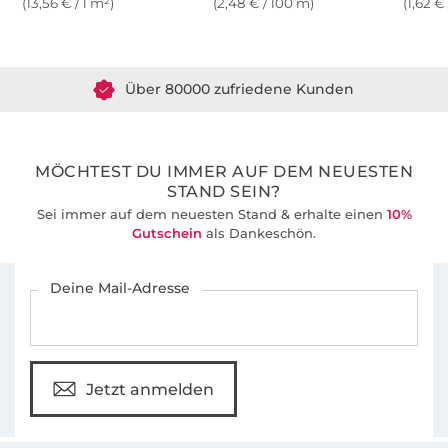
(13,56 € / 1 m²)
(2,48 € / 100 m)
(1,62 €
Über 1.8 Millionen Meter Stoff versandfertig
Über 80000 zufriedene Kunden
36 Jahre Erfahrung
MÖCHTEST DU IMMER AUF DEM NEUESTEN
STAND SEIN?
Sei immer auf dem neuesten Stand & erhalte einen
10%
Gutschein
als Dankeschön.
Für den Stoffe Hemmers Newsletter anmelden
Deine Mail-Adresse
Jetzt anmelden