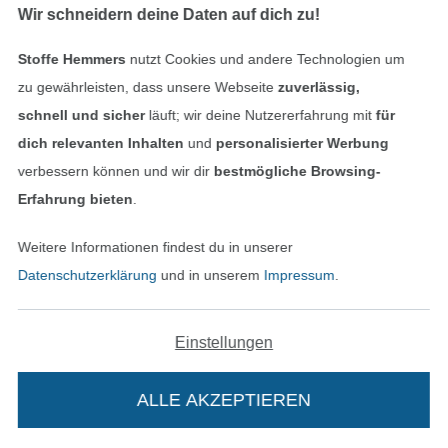
Wir schneidern deine Daten auf dich zu!
Stoffe Hemmers
nutzt Cookies und andere Technologien um
zu gewährleisten, dass unsere Webseite
zuverlässig,
Baumwoll Popeline Mini Hearts, wollweiß
Baumwoll Popeline Erdbeeren, weiss
schnell und sicher
läuft; wir deine Nutzererfahrung mit
für
9,95 € / m
9,95 € / m
dich relevanten Inhalten
und
personalisierter Werbung
(6,86 € / 1 m²)
(6,86 € / 1 m²)
verbessern können und wir dir
bestmögliche Browsing-
Erfahrung bieten
.
Weitere Informationen findest du in unserer
Datenschutzerklärung
und in unserem
Impressum
.
Einstellungen
ALLE AKZEPTIEREN
Baumwoll Popeline Birds, dunkelblau
Baumwoll Popeline Rose Dream, wollweiß - beere
10,95 € / m
10,95 € / m
(7,30 € / 1 m²)
(7,55 € / 1 m²)