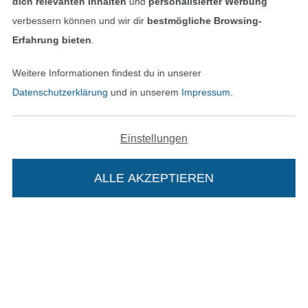
dich relevanten Inhalten
und
personalisierter Werbung
In den deutschen Shop wechseln (aktuell gewählt
verbessern können und wir dir
bestmögliche Browsing-
Erfahrung bieten
.
Impressum
Weitere Informationen findest du in unserer
AGB
Datenschutzerklärung
und in unserem
Impressum
.
Datenschutz
Einstellungen
Widerrufsrecht
ALLE AKZEPTIEREN
Kontakt
Bestellung widerrufen
Die Stoffe Hemmers Portoflat:
Finde mehr Inspiration