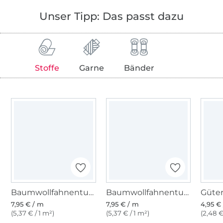
Unser Tipp: Das passt dazu
Stoffe
Garne
Bänder
Baumwollfahnentuch, marine
Baumwollfahnentuch, rot
7,95 € / m
7,95 € / m
4,95 € 
(5,37 € / 1 m²)
(5,37 € / 1 m²)
(2,48 €