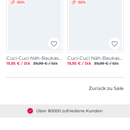
-50%
-50%
Cuci-Cuci Näh-Baukastenset Alpaka Anton
Cuci-Cuci Näh-Baukastenset Herz Liebling
19,95 € / Stk
39,99 € / Stk
19,95 € / Stk
39,99 € / Stk
Zurück zu Sale
Über 1.8 Millionen Meter Stoff versandfertig
Über 80000 zufriedene Kunden
36 Jahre Erfahrung