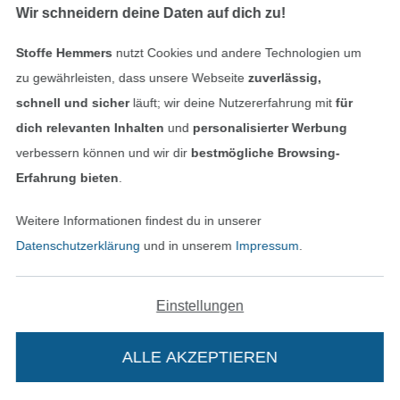
Wir schneidern deine Daten auf dich zu!
Baumwolljersey - Einfassband quer, blaugrau
Elastisches Einfassband, altrosa 15 mm
Stoffe Hemmers
nutzt Cookies und andere Technologien um
1,95 € / m
0,99 € / m
zu gewährleisten, dass unsere Webseite
zuverlässig,
schnell und sicher
läuft; wir deine Nutzererfahrung mit
für
dich relevanten Inhalten
und
personalisierter Werbung
verbessern können und wir dir
bestmögliche Browsing-
Erfahrung bieten
.
Weitere Informationen findest du in unserer
Datenschutzerklärung
und in unserem
Impressum
.
Elastisches Einfassband, blassblau 15 mm
Baumwolljersey - Einfassband quer, jeansblau
Einstellungen
0,99 € / m
1,95 € / m
ALLE AKZEPTIEREN