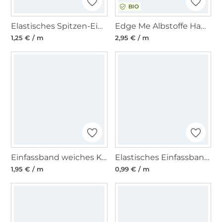
BIO
Elastisches Spitzen-Einfassband mit Stickerei altgrün 12 mm
Edge Me Albstoffe Hamburger Liebe Einfassband, wollweiss
1,25 € / m
2,95 € / m
Einfassband weiches Kunstleder, rostbraun
Elastisches Einfassband matt, neongrün
1,95 € / m
0,99 € / m