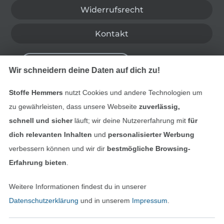
Widerrufsrecht
Kontakt
Bestellung widerrufen
Wir schneidern deine Daten auf dich zu!
Stoffe Hemmers
nutzt Cookies und andere Technologien um
Finde mehr Inspiration
zu gewährleisten, dass unsere Webseite
zuverlässig,
schnell und sicher
läuft; wir deine Nutzererfahrung mit
für
dich relevanten Inhalten
und
personalisierter Werbung
verbessern können und wir dir
bestmögliche Browsing-
Erfahrung bieten
.
Weitere Informationen findest du in unserer
Datenschutzerklärung
und in unserem
Impressum
.