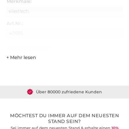
Merkmale:
elastisch
Art.Nr.:
40595
Hersteller-Kontaktdaten
Über 1.8 Millionen Meter Stoff versandfertig
Über 80000 zufriedene Kunden
36 Jahre Erfahrung
MÖCHTEST DU IMMER AUF DEM NEUESTEN
STAND SEIN?
Sei immer auf dem neuesten Stand & erhalte einen
10%