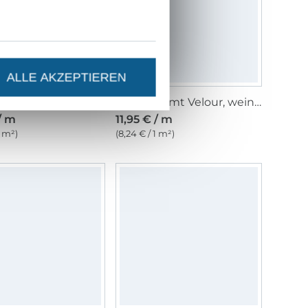
ALLE AKZEPTIEREN
 Velours bordeaux
Stretchsamt Velour, weinrot
/ m
11,95 € / m
1 m²)
(8,24 € / 1 m²)