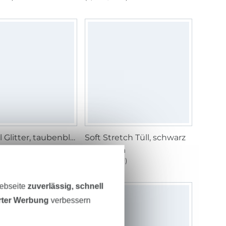
Soft Tüll Glitter, taubenblau
Soft Stretch Tüll, schwarz
/ m
3,50 € / m
1 m²)
(2,26 € / 1 m²)
Webseite
zuverlässig, schnell
erter Werbung
verbessern