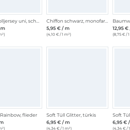
Baumwolljersey uni, schwarz
Chiffon schwarz, monofarben
/ m
5,95 € / m
12,95 €
m²)
(4,10 € / 1 m²)
(8,75 € / 
 Rainbow, flieder
Soft Tüll Glitter, türkis
Soft Tül
 m
6,95 € / m
6,95 € 
m²)
(4,34 € / 1 m²)
(4,34 € / 