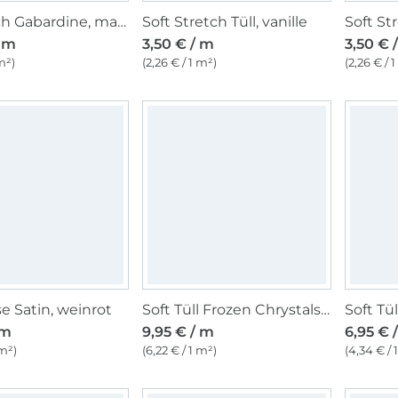
Bi Stretch Gabardine, marine
Soft Stretch Tüll, vanille
/ m
3,50 € / m
3,50 € 
m²)
(2,26 € / 1 m²)
(2,26 € / 
 Satin, weinrot
Soft Tüll Frozen Chrystals, helltürkis
Soft Tül
 m
9,95 € / m
6,95 € 
 m²)
(6,22 € / 1 m²)
(4,34 € / 