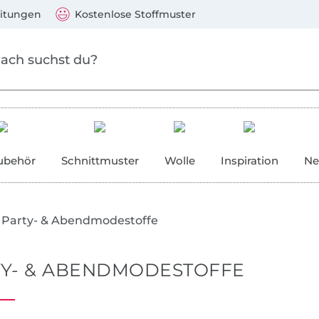
Zu den Produkten springen
Weiter zur Suche
)
Visa, Mastercard, PayPal, Giropay, Kauf auf Rechnung, V
eitungen
Kostenlose Stoffmuster
ubehör
Schnittmuster
Wolle
Inspiration
Ne
Party- & Abendmodestoffe
TY- & ABENDMODESTOFFE