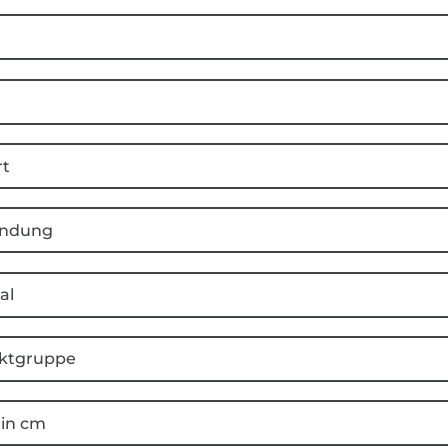
rt
ndung
al
ktgruppe
 in cm