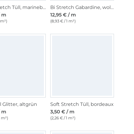
Soft Stretch Tüll, marineblau
Bi Stretch Gabardine, wollweiß
/ m
12,95 € / m
1 m²)
(8,93 € / 1 m²)
l Glitter, altgrün
Soft Stretch Tüll, bordeaux
/ m
3,50 € / m
1 m²)
(2,26 € / 1 m²)