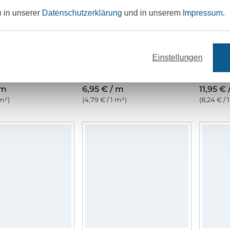
u in unserer
Datenschutzerklärung
und in unserem
Impressum
.
Einstellungen
 Satin, wollweiß
Duchesse Satin, weiß
Stretch
 m
6,95 € / m
11,95 € 
 m²)
(4,79 € / 1 m²)
(8,24 € / 