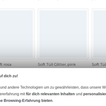
ft rosa
Soft Tüll Glitter, pink
 m
6,95 € / m
6,95 € 
m²)
(4,34 € / 1 m²)
(4,34 € / 
f dich zu!
 und andere Technologien um zu gewährleisten, dass unsere 
zererfahrung mit
für dich relevanten Inhalten
und
personalisi
e Browsing-Erfahrung bieten
.