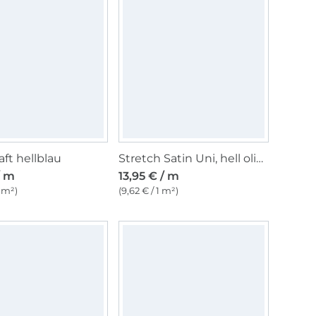
aft hellblau
Stretch Satin Uni, hell olivgrün
/ m
13,95 € / m
1 m²)
(9,62 € / 1 m²)