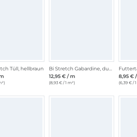
tch Tüll, hellbraun
Bi Stretch Gabardine, dunkelgrün
Futtert
 m
12,95 € / m
8,95 € 
m²)
(8,93 € / 1 m²)
(6,39 € / 