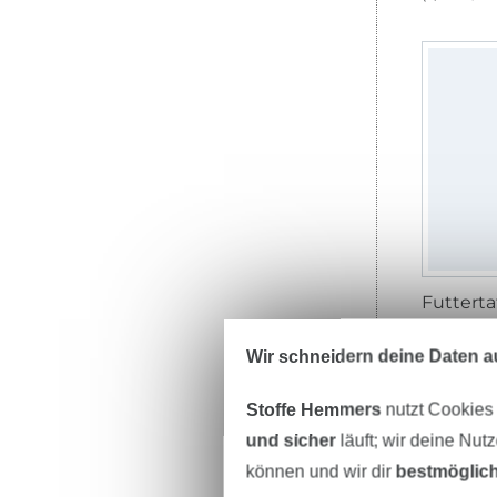
Futterta
8,95 € /
(6,39 € / 1 
Wir schneidern deine Daten au
Stoffe Hemmers
nutzt Cookies
und sicher
läuft; wir deine Nut
können und wir dir
bestmöglich