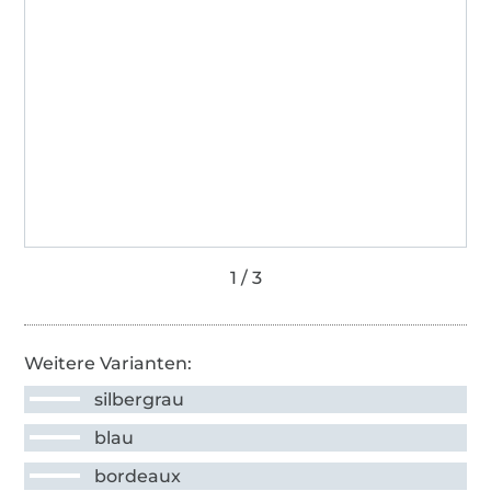
Weitere Varianten:
silbergrau
blau
bordeaux