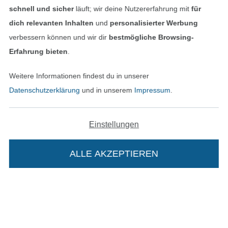
schnell und sicher
läuft; wir deine Nutzererfahrung mit
für
Impressum
dich relevanten Inhalten
und
personalisierter Werbung
verbessern können und wir dir
bestmögliche Browsing-
AGB
Erfahrung bieten
.
Datenschutz
Weitere Informationen findest du in unserer
Datenschutzerklärung
und in unserem
Impressum
.
Widerrufsrecht
Kontakt
Einstellungen
Bestellung widerrufen
ALLE AKZEPTIEREN
Finde mehr Inspiration