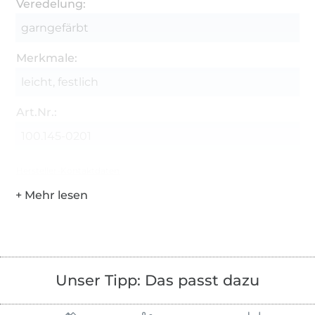
Veredelung:
garngefärbt
Merkmale:
leicht, festlich
Art.Nr.:
100.145-0201
Hersteller-Kontaktdaten
Unser Tipp: Das passt dazu