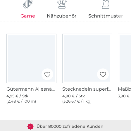
Garne
Nähzubehör
Schnittmuster
Gütermann Allesnäher (700),grau
Stecknadeln superfein
4,95 € / Stk
4,90 € / Stk
3,90 € 
(2,48 € / 100 m)
(326,67 € / 1 kg)
Über 1.8 Millionen Meter Stoff versandfertig
Über 80000 zufriedene Kunden