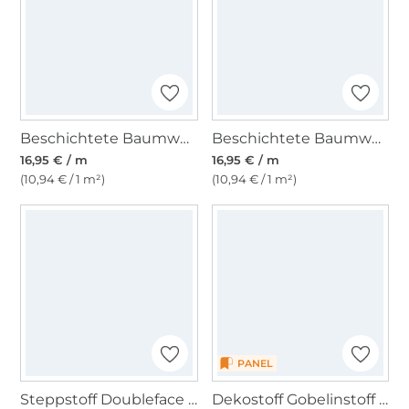
Beschichtete Baumwolle Blumentraum, hellpetrol
Beschichtete Baumwolle Big Stripes, grün
16,95 € / m
16,95 € / m
(10,94 € / 1 m²)
(10,94 € / 1 m²)
PANEL
Steppstoff Doubleface Enjoy Bright Horizon Leo Love, pink
Dekostoff Gobelinstoff Panel Audrey Cat, 46 x 46 cm