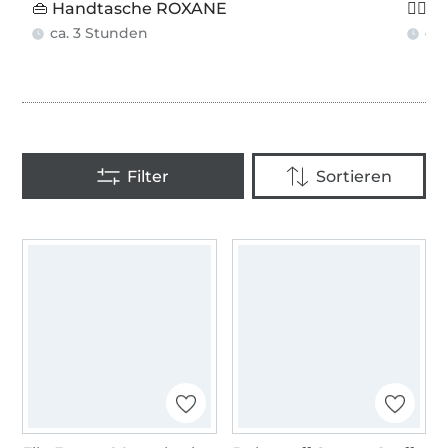
👜 Handtasche ROXANE
🏃‍♀️
ca. 3 Stunden
ca.