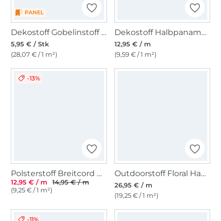
PANEL
Dekostoff Gobelinstoff Panel Mohnblumen, 46 x 46 cm
Dekostoff Halbpanama Enjoy Vintage Plants and Leafs, pink
5,95 € / Stk
12,95 € / m
(28,07 € / 1 m²)
(9,59 € / 1 m²)
-13%
Polsterstoff Breitcord Hyper, taubenblau
Outdoorstoff Floral Happy Garden, petrol
12,95 € / m
14,95 € / m
26,95 € / m
(9,25 € / 1 m²)
(19,25 € / 1 m²)
-11%