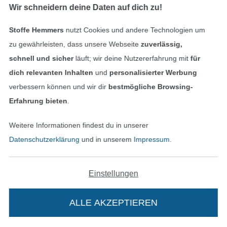
Wir schneidern deine Daten auf dich zu!
Stoffe Hemmers
nutzt Cookies und andere Technologien um
zu gewährleisten, dass unsere Webseite
zuverlässig,
schnell und sicher
läuft; wir deine Nutzererfahrung mit
für
dich relevanten Inhalten
und
personalisierter Werbung
verbessern können und wir dir
bestmögliche Browsing-
PANEL
Erfahrung bieten
.
Dekostoff Gobelinstoff Panel Running Horse, 46 x 46 cm
Netzstoff 3D mit Geweberücken, schwarz
5,95 € / Stk
22,95 € / m
Weitere Informationen findest du in unserer
(28,07 € / 1 m²)
(16,39 € / 1 m²)
Datenschutzerklärung
und in unserem
Impressum
.
-13%
Einstellungen
ALLE AKZEPTIEREN