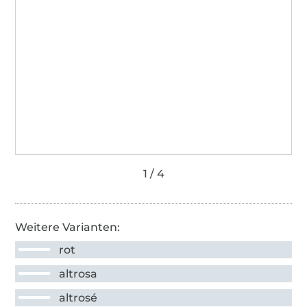
Weitere Varianten:
rot
altrosa
altrosé