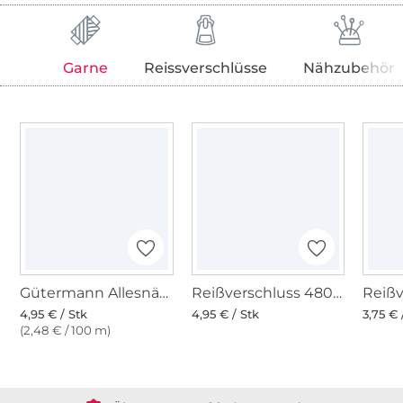
Garne
Reissverschlüsse
Nähzubehör
Gütermann Allesnäher (156) hellrot
Reißverschluss 4800, signalrot
4,95 € / Stk
4,95 € / Stk
3,75 € 
(2,48 € / 100 m)
Über 1.8 Millionen Meter Stoff versandfertig
Über 80000 zufriedene Kunden