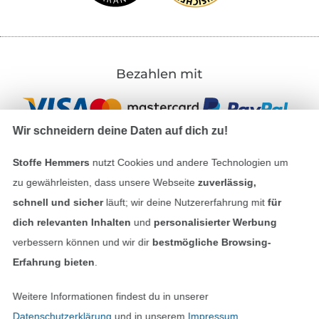
Bezahlen mit
Wir schneidern deine Daten auf dich zu!
Stoffe Hemmers
nutzt Cookies und andere Technologien um
zu gewährleisten, dass unsere Webseite
zuverlässig,
Unsere Versandpartner
schnell und sicher
läuft; wir deine Nutzererfahrung mit
für
dich relevanten Inhalten
und
personalisierter Werbung
verbessern können und wir dir
bestmögliche Browsing-
Erfahrung bieten
.
In den deutschen Shop wechseln (aktuell gewählt
Weitere Informationen findest du in unserer
Datenschutzerklärung
und in unserem
Impressum
.